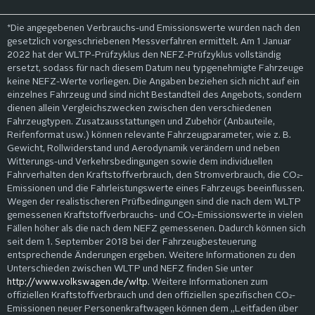
*Die angegebenen Verbrauchs-und Emissionswerte wurden nach den
gesetzlich vorgeschriebenen Messverfahren ermittelt. Am 1 Januar
2022 hat der WLTP-Prüfzyklus den NEFZ-Prüfzyklus vollständig
ersetzt, sodass für nach diesem Datum neu typgenehmigte Fahrzeuge
keine NEFZ-Werte vorliegen. Die Angaben beziehen sich nicht auf ein
einzelnes Fahrzeug und sind nicht Bestandteil des Angebots, sondern
dienen allein Vergleichszwecken zwischen den verschiedenen
Fahrzeugtypen. Zusatzausstattungen und Zubehör (Anbauteile,
Reifenformat usw.) können relevante Fahrzeugparameter, wie z. B.
Gewicht, Rollwiderstand und Aerodynamik verändern und neben
Witterungs-und Verkehrsbedingungen sowie dem individuellen
Fahrverhalten den Kraftstoffverbrauch, den Stromverbrauch, die CO₂-
Emissionen und die Fahrleistungswerte eines Fahrzeugs beeinflussen.
Wegen der realistischeren Prüfbedingungen sind die nach dem WLTP
gemessenen Kraftstoffverbrauchs- und CO₂-Emissionswerte in vielen
Fällen höher als die nach dem NEFZ gemessenen. Dadurch können sich
seit dem 1. September 2018 bei der Fahrzeugbesteuerung
entsprechende Änderungen ergeben. Weitere Informationen zu den
Unterschieden zwischen WLTP und NEFZ finden Sie unter
http://www.volkswagen.de/wltp
. Weitere Informationen zum
offiziellen Kraftstoffverbrauch und den offiziellen spezifischen CO₂-
Emissionen neuer Personenkraftwagen können dem „Leitfaden über