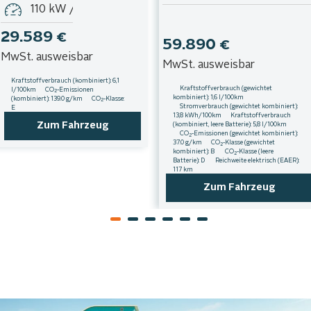
110 kW / 150 PS
29.589 €
59.890 €
MwSt. ausweisbar
MwSt. ausweisbar
Kraftstoffverbrauch (kombiniert):
6,1
Kraftstoffverbrauch (gewichtet
l/100km
;
CO
-Emissionen
2
kombiniert):
1,6 l/100km
;
(kombiniert):
139.0 g/km
;
CO
-Klasse:
2
Stromverbrauch (gewichtet kombiniert):
E
13,8 kWh/100km
;
Kraftstoffverbrauch
Zum Fahrzeug
(kombiniert, leere Batterie):
5,8 l/100km
;
CO
-Emissionen (gewichtet kombiniert):
2
37.0 g/km
;
CO
-Klasse (gewichtet
2
kombiniert):
B
;
CO
-Klasse (leere
2
Batterie):
D
;
Reichweite elektrisch (EAER):
117 km
Zum Fahrzeug