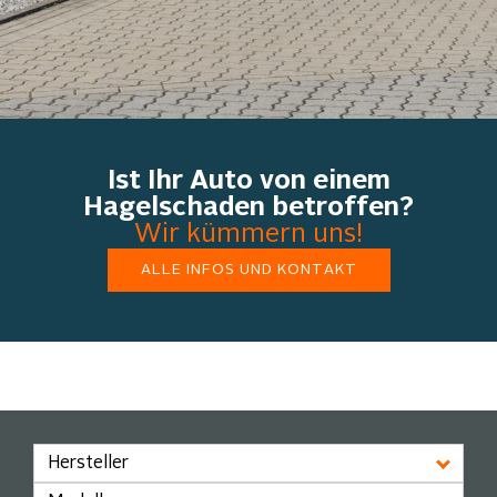
Ist Ihr Auto von einem
Hagelschaden betroffen?
Wir kümmern uns!
Willkommen bei Ihrem
ALLE INFOS UND KONTAKT
Autohaus MEYER.
Seit über 130 Jahren Ihr zuverlässiger
Partner
Hersteller