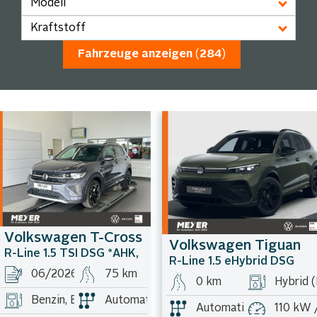
Modell
Kraftstoff
Fahrzeuge anzeigen
(
284
)
Volkswagen
T-Cross
Volkswagen
Tiguan
R-Line 1.5 TSI DSG *AHK,
R-Line 1.5 eHybrid DSG
IQ.LIGHT, ACC,
06/2026
75 km
*AHK, Black Style,
0 km
Hybrid 
Benzin, Benzin
Automatik, Automatik
Automatik
110 kW 