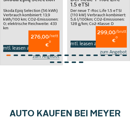
1.5 eTSI
Skoda Epiq Selection (56 kWh)
Der neue T-Roc Life 1.5 eTSI
Verbrauch kombiniert: 13,9
(110 kW) Verbrauch kombiniert:
kWh/100 km; CO2-Emissionen:
5,6 l/100km; CO2-Emissionen:
0; elektrische Reichweite: 433
128 g/km; Co2-Klasse: D
km
/brutt
299,00
/nett
276,00
o
€
o
mtl. leasen ab
€
mtl. leasen ab
zum Angebot
zum Angebot
AUTO KAUFEN BEI MEYER