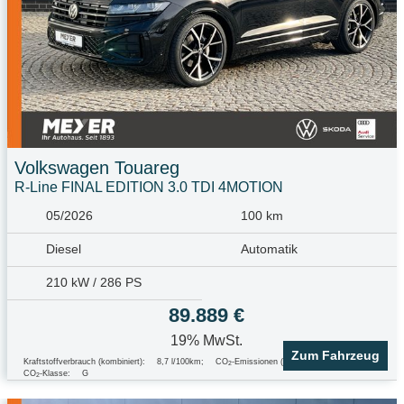
Volkswagen
Touareg
R-Line FINAL EDITION 3.0 TDI 4MOTION
05/2026
100 km
Diesel
Automatik
210 kW / 286 PS
89.889 €
19% MwSt.
Zum Fahrzeug
Kraftstoffverbrauch (kombiniert):
8,7 l/100km
;
CO
-Emissionen (kombiniert):
229.0 g/km
;
2
CO
-Klasse:
G
2