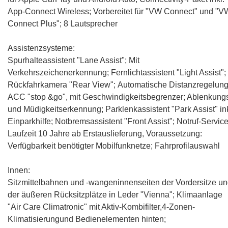
App-Connect Wireless
; Vorbereitet für "VW Connect" und "V
Connect Plus";
8 Lautsprecher
Assistenzsysteme:
Spurhalteassistent "Lane Assist"
;
Mit
Verkehrszeichenerkennung
; Fernlichtassistent "Light Assist";
Rückfahrkamera "Rear View"
;
Automatische Distanzregelun
ACC "stop &go", mit Geschwindigkeitsbegrenzer
; Ablenkung
und Müdigkeitserkennung;
Parklenkassistent "Park Assist" ink
Einparkhilfe
; Notbremsassistent "Front Assist"; Notruf-Service
Laufzeit 10 Jahre ab Erstauslieferung, Voraussetzung:
Verfügbarkeit benötigter Mobilfunknetze;
Fahrprofilauswahl
Innen:
Sitzmittelbahnen und -wangeninnenseiten der Vordersitze u
der äußeren Rücksitzplätze in Leder "Vienna"
;
Klimaanlage
"Air Care Climatronic" mit Aktiv-Kombifilter,4-Zonen-
Klimatisierungund Bedienelementen hinten
;