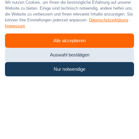
Wir nutzen Cookies, um Ihnen die bestmögliche Erfahrung auf unserer
Website zu bieten. Einige sind technisch notwendig, andere helfen uns,
die Website zu verbessern und Ihnen relevante Inhalte anzuzeigen. Sie
können Ihre Einstellungen jederzeit anpassen.
Datenschutzerklärung
·
Impressum
Alle akzeptieren
*Die angegebenen Verbrauchs-und Emissionswerte wurden nach den
gesetzlich vorgeschriebenen Messverfahren ermittelt. Am 1 Januar 2022
Auswahl bestätigen
hat der WLTP-Prüfzyklus den NEFZ-Prüfzyklus vollständig ersetzt,
sodass für nach diesem Datum neu typgenehmigte Fahrzeuge keine
NEFZ-Werte vorliegen. Die Angaben beziehen sich nicht auf ein einzelnes
Nur notwendige
Fahrzeug und sind nicht Bestandteil des Angebots, sondern dienen allein
Vergleichszwecken zwischen den verschiedenen Fahrzeugtypen.
Zusatzausstattungen und Zubehör (Anbauteile, Reifenformat usw.)
können relevante Fahrzeugparameter, wie z. B. Gewicht, Rollwiderstand
und Aerodynamik verändern und neben Witterungs-und
Verkehrsbedingungen sowie dem individuellen Fahrverhalten den
Kraftstoffverbrauch, den Stromverbrauch, die CO₂-Emissionen und die
Fahrleistungswerte eines Fahrzeugs beeinflussen. Wegen der
realistischeren Prüfbedingungen sind die nach dem WLTP gemessenen
Kraftstoffverbrauchs- und CO₂-Emissionswerte in vielen Fällen höher als
die nach dem NEFZ gemessenen. Dadurch können sich seit dem 1.
September 2018 bei der Fahrzeugbesteuerung entsprechende