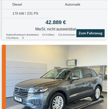
Diesel
Automatik
170 kW / 231 PS
42.889 €
MwSt. nicht ausweisbar
Zum Fahrzeug
Kraftstoffverbrauch (kombiniert):
8,0 l/100km
;
CO
-Emissionen (kombiniert):
215.0 g/km
;
2
CO
-Klasse:
G
2