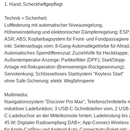
1. Hand; Scheckheftgepflegt
Technik + Sicherheit:
Luftfederung mit automatischer Niveauregelung,
Höheneinstellung und elektronischer Dämpferregelung
; ESP
ASR; ABS; Kopfairbagsystem für Front- und Fondpassagiere
inkl. Seitenairbags vorn; 8-Gang-Automatikgetriebe für Allrad;
Automatisches Sperrdifferenzial; Zuziehhilfe für Heckklappe;
Außentemperatur-Anzeige; Partikelfilter (DPF); Start/Stopp-
Anlage mit Rekuperation (Bremsenergie-Rückgewinnung);
Servolenkung; Schlüsselloses Startsystem "Keyless Start"
ohne Safe-Sicherung; elektr. Wegfahrsperre
Multimedia:
Navigationssystem "Discover Pro Max"
;
Telefonschnittstelle m
induktiver Ladefunktion
; 3 USB-C-Schnittstellen vorn, 2 USB-
C-Ladebuchse an der Mittelkonsole hinten; Ladeleistung bis 
45 W; Digitaler Radioempfang DAB+;
App-Connect Wireless
für Apple CarPlay und Android Auto
;
Connectivity-Paket inkl.