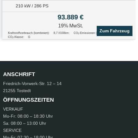
210 kW / 286 PS
93.889 €
19% MwSt.
Zum Fahrzeug
Kraftstoffverbrauch (kombiniert):
8,7 l/100km
;
CO
-Emissionen (kombiniert):
229.0 g/km
;
2
CO
-Klasse:
G
2
ANSCHRIFT
Friedrich-Vorwerk-Str.
12 – 14
21255 Tostedt
ÖFFNUNGSZEITEN
VERKAUF
Mo-Fr:
08:00 – 18:30 Uhr
Sa:
08:00 – 13:00 Uhr
SERVICE
Mo-Fr:
07:30 – 18:00 Uhr