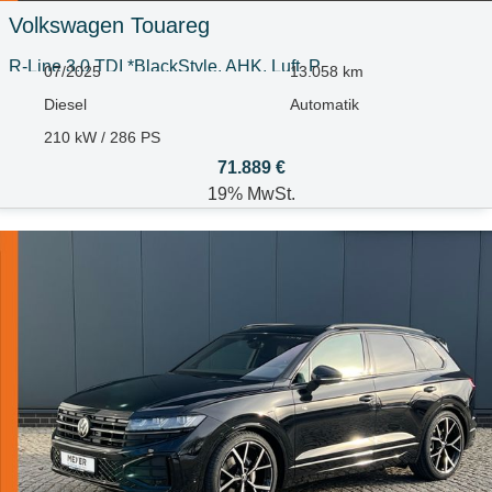
Volkswagen
Touareg
R-Line 3.0 TDI *BlackStyle, AHK, Luft, P
07/2025
13.058 km
Diesel
Automatik
210 kW / 286 PS
71.889 €
19% MwSt.