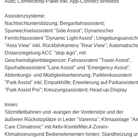
Auto
;
Connectivity-Paket inkl. App-Connect Wireless
Assistenzsysteme:
Nachtsichtunterstützung; Berganfahrassistent;
Spurwechselassistent "Side Assist"
; Dynamischer
Fernlichtassistent "Dynamic Light Assist";
Umgebungsansich
"Area View" inkl. Rückfahrkamera "Rear View"
;
Automatisch
Distanzregelung ACC "stop &go", mit
Geschwindigkeitsbegrenzer
;
Fahrassistent "Travel Assist",
Spurhalteassistent "Lane Assist" und "Emergency Assist"
;
Ablenkungs- und Müdigkeitserkennung;
Parklenkassistent
"Park Assist" inkl. Einparkhilfe
;
Erweiterung auf Parkassistent
"Park Assist Pro"
; Kreuzungsassistent;
Head-up-Display
Innen:
Sitzmittelbahnen und -wangen der Vordersitze und der
äußeren Rücksitzplätze in Leder "Varenna"
;
Klimaanlage "Ai
Care Climatronic" mit Aktiv-Kombifilter,4-Zonen-
Klimatisierungund Bedienelementen hinten
;
Standheizung u