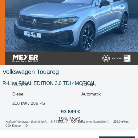
Volkswagen
Touareg
R-Line FINAL EDITION 3.0 TDI 4MOTION
03/2026
100 km
Diesel
Automatik
210 kW / 286 PS
93.889 €
19% MwSt.
Kraftstoffverbrauch (kombiniert):
8,7 l/100km
;
CO
-Emissionen (kombiniert):
229.0 g/km
;
2
CO
-Klasse:
G
2