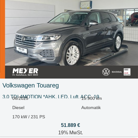
Volkswagen
Touareg
3.0 TDI 4MOTION *AHK, LED, Luft, ACC, 19
06/2025
15.900 km
Diesel
Automatik
170 kW / 231 PS
51.889 €
19% MwSt.