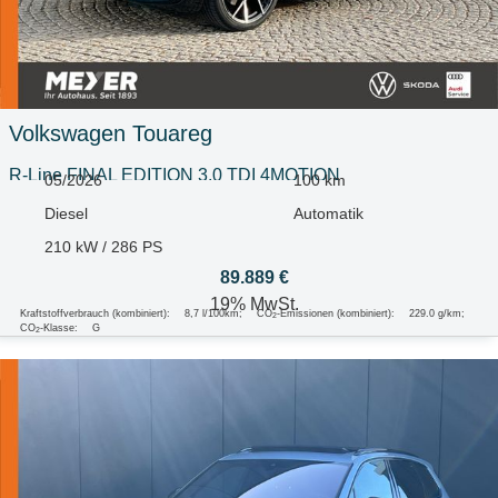
Volkswagen
Touareg
R-Line FINAL EDITION 3.0 TDI 4MOTION
05/2026
100 km
Diesel
Automatik
210 kW / 286 PS
89.889 €
19% MwSt.
Kraftstoffverbrauch (kombiniert):
8,7 l/100km
;
CO
-Emissionen (kombiniert):
229.0 g/km
;
2
CO
-Klasse:
G
2