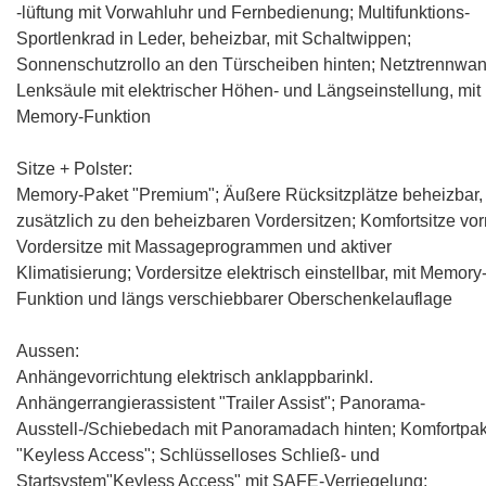
-lüftung mit Vorwahluhr und Fernbedienung
;
Multifunktions-
Sportlenkrad in Leder, beheizbar, mit Schaltwippen
;
Sonnenschutzrollo an den Türscheiben hinten; Netztrennwan
Lenksäule mit elektrischer Höhen- und Längseinstellung, mit
Memory-Funktion
Sitze + Polster:
Memory-Paket "Premium";
Äußere Rücksitzplätze beheizbar,
zusätzlich zu den beheizbaren Vordersitzen
;
Komfortsitze vor
Vordersitze mit Massageprogrammen und aktiver
Klimatisierung
;
Vordersitze elektrisch einstellbar, mit Memory
Funktion und längs verschiebbarer Oberschenkelauflage
Aussen:
Anhängevorrichtung elektrisch anklappbarinkl.
Anhängerrangierassistent "Trailer Assist"
;
Panorama-
Ausstell-/Schiebedach mit Panoramadach hinten
; Komfortpa
"Keyless Access"; Schlüsselloses Schließ- und
Startsystem"Keyless Access" mit SAFE-Verriegelung;