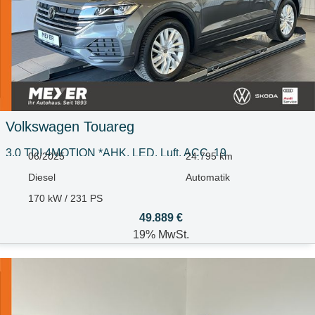
Volkswagen
Touareg
3.0 TDI 4MOTION *AHK, LED, Luft, ACC, 19
06/2025
24.795 km
Diesel
Automatik
170 kW / 231 PS
49.889 €
19% MwSt.