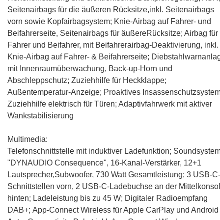
Seitenairbags für die äußeren Rücksitze,inkl. Seitenairbags
vorn sowie Kopfairbagsystem; Knie-Airbag auf Fahrer- und
Beifahrerseite, Seitenairbags für äußereRücksitze; Airbag für
Fahrer und Beifahrer, mit Beifahrerairbag-Deaktivierung, inkl.
Knie-Airbag auf Fahrer- & Beifahrerseite; Diebstahlwarnanla
mit Innenraumüberwachung, Back-up-Horn und
Abschleppschutz; Zuziehhilfe für Heckklappe;
Außentemperatur-Anzeige; Proaktives Insassenschutzsystem
Zuziehhilfe elektrisch für Türen; Adaptivfahrwerk mit aktiver
Wankstabilisierung
Multimedia:
Telefonschnittstelle mit induktiver Ladefunktion
;
Soundsyste
"DYNAUDIO Consequence", 16-Kanal-Verstärker, 12+1
Lautsprecher,Subwoofer, 730 Watt Gesamtleistung
; 3 USB-C
Schnittstellen vorn, 2 USB-C-Ladebuchse an der Mittelkonso
hinten; Ladeleistung bis zu 45 W; Digitaler Radioempfang
DAB+;
App-Connect Wireless für Apple CarPlay und Android