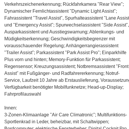
Verkehrszeichenerkennung; Rückfahrkamera "Rear View";
Dynamischer Fernlichtassistent "Dynamic Light Assist";
Fahrassistent "Travel Assist", Spurhalteassistent "Lane Assis
und "Emergency Assist"; Spurwechselassistent "Side Assist",
Ausparkassistent und Ausstiegswarnung; Ablenkungs- und
Müdigkeitserkennung; Geschwindigkeitsbegrenzer mit
vorausschauender Regelung; Anhängerrangierassistent
"Trailer Assist"; Parkassistent "Park Assist Pro"; Einparkhilfe
Plus vorn und hinten; Memory-Funktion für Parkassistent;
Regensensor; Kreuzungsassistent; Notbremsassistent "Front
Assist" mit Fußgänger- und Radfahrererkennung; Notruf-
Service, Laufzeit 10 Jahre ab Erstauslieferung, Voraussetzun
Verfügbarkeit benötigter Mobilfunknetze; Head-up-Display;
Fahrprofilauswahl
Innen:
3-Zonen-Klimaanlage "Air Care Climatronic"; Multifunktions-
Sportlenkrad in Leder, beheizbar, mit Schaltwippen;
Bordcomputer; elektrische Fensterheber; Digital Cockpit Pro,