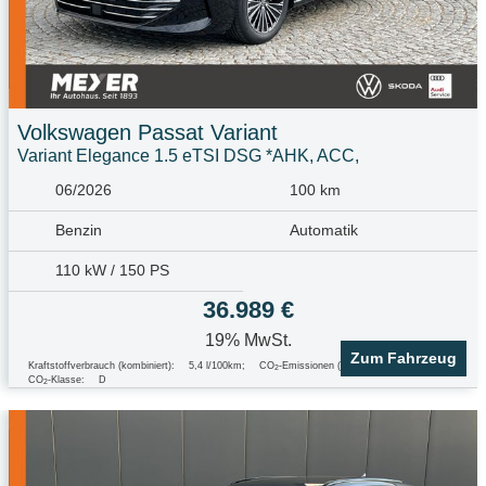
Volkswagen
Passat Variant
Variant Elegance 1.5 eTSI DSG *AHK, ACC,
06/2026
100 km
Benzin
Automatik
110 kW / 150 PS
36.989 €
19% MwSt.
Zum Fahrzeug
Kraftstoffverbrauch (kombiniert):
5,4 l/100km
;
CO
-Emissionen (kombiniert):
123.0 g/km
;
2
CO
-Klasse:
D
2