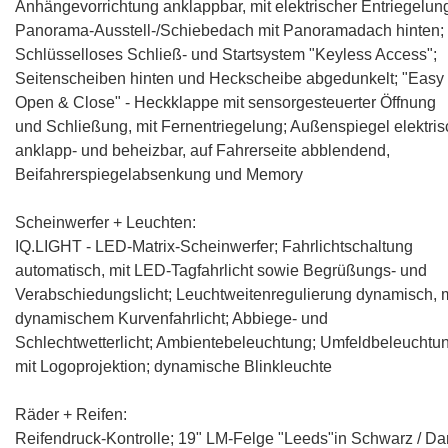
Anhängevorrichtung anklappbar, mit elektrischer Entriegelun
Panorama-Ausstell-/Schiebedach mit Panoramadach hinten;
Schlüsselloses Schließ- und Startsystem "Keyless Access";
Seitenscheiben hinten und Heckscheibe abgedunkelt; "Easy
Open & Close" - Heckklappe mit sensorgesteuerter Öffnung
und Schließung, mit Fernentriegelung; Außenspiegel elektris
anklapp- und beheizbar, auf Fahrerseite abblendend,
Beifahrerspiegelabsenkung und Memory
Scheinwerfer + Leuchten:
IQ.LIGHT - LED-Matrix-Scheinwerfer; Fahrlichtschaltung
automatisch, mit LED-Tagfahrlicht sowie Begrüßungs- und
Verabschiedungslicht; Leuchtweitenregulierung dynamisch, m
dynamischem Kurvenfahrlicht; Abbiege- und
Schlechtwetterlicht; Ambientebeleuchtung; Umfeldbeleuchtu
mit Logoprojektion; dynamische Blinkleuchte
Räder + Reifen:
Reifendruck-Kontrolle; 19" LM-Felge "Leeds"in Schwarz / Da