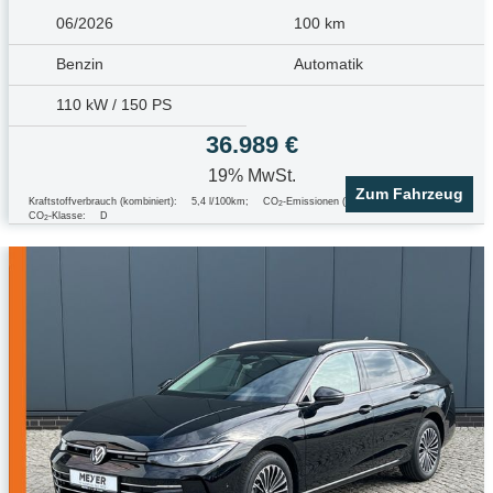
06/2026
100 km
Benzin
Automatik
110 kW / 150 PS
36.989 €
19% MwSt.
Zum Fahrzeug
Kraftstoffverbrauch (kombiniert):
5,4 l/100km
;
CO
-Emissionen (kombiniert):
123.0 g/km
;
2
CO
-Klasse:
D
2