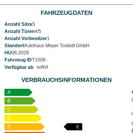
FAHRZEUGDATEN
5
4/5
1
Autohaus Meyer Tostedt GmbH
06.2029
T1508-
sofort
VERBRAUCHSINFORMATIONEN
A
B
C
D
E
E