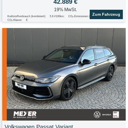
42.889 €
19% MwSt.
Zum Fahrzeug
Kraftstoffverbrauch (kombiniert):
5,8 l/100km
;
CO
-Emissionen (kombiniert):
153.0 g/km
;
2
CO
-Klasse:
E
2
Volkswagen
Passat Variant