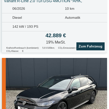
Variant R-Line 2.0 TDI DSG 4MOTION *AHK,
06/2026
10 km
Diesel
Automatik
142 kW / 193 PS
42.889 €
19% MwSt.
Zum Fahrzeug
Kraftstoffverbrauch (kombiniert):
5,8 l/100km
;
CO
-Emissionen (kombiniert):
153.0 g/km
;
2
CO
-Klasse:
E
2