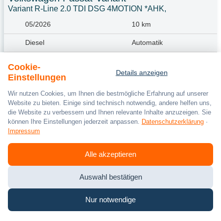
Variant R-Line 2.0 TDI DSG 4MOTION *AHK,
05/2026
10 km
Diesel
Automatik
142 kW / 193 PS
Cookie-
Details anzeigen
42.889 €
Einstellungen
19% MwSt.
Wir nutzen Cookies, um Ihnen die bestmögliche Erfahrung auf unserer
Zum Fahrzeug
Website zu bieten. Einige sind technisch notwendig, andere helfen uns,
Kraftstoffverbrauch (kombiniert):
5,8 l/100km
;
CO
-Emissionen (kombiniert):
153.0 g/km
;
2
CO
-Klasse:
E
die Website zu verbessern und Ihnen relevante Inhalte anzuzeigen. Sie
2
können Ihre Einstellungen jederzeit anpassen.
Datenschutzerklärung
·
Impressum
Alle akzeptieren
Auswahl bestätigen
Nur notwendige