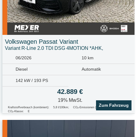
Volkswagen
Passat Variant
Variant R-Line 2.0 TDI DSG 4MOTION *AHK,
06/2026
10 km
Diesel
Automatik
142 kW / 193 PS
42.889 €
19% MwSt.
Zum Fahrzeug
Kraftstoffverbrauch (kombiniert):
5,8 l/100km
;
CO
-Emissionen (kombiniert):
153.0 g/km
;
2
CO
-Klasse:
E
2