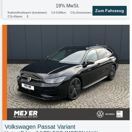
19% MwSt.
Zum Fahrzeug
Kraftstoffverbrauch (kombiniert):
5,8 l/100km
;
CO
-Emissionen (kombiniert):
153.0 g/km
;
2
CO
-Klasse:
E
2
Volkswagen
Passat Variant