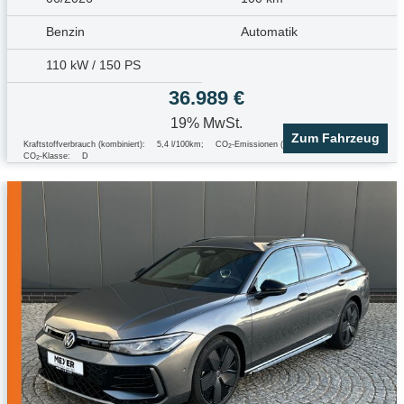
Benzin
Automatik
110 kW / 150 PS
36.989 €
19% MwSt.
Zum Fahrzeug
Kraftstoffverbrauch (kombiniert):
5,4 l/100km
;
CO
-Emissionen (kombiniert):
123.0 g/km
;
2
CO
-Klasse:
D
2