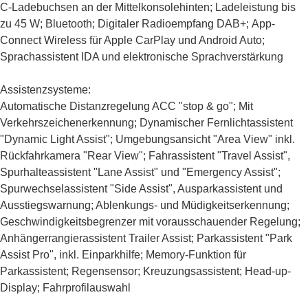
C-Ladebuchsen an der Mittelkonsolehinten; Ladeleistung bis
zu 45 W; Bluetooth; Digitaler Radioempfang DAB+;
App-
Connect Wireless für Apple CarPlay und Android Auto
;
Sprachassistent IDA und elektronische Sprachverstärkung
Assistenzsysteme:
Automatische Distanzregelung ACC "stop & go"
; Mit
Verkehrszeichenerkennung;
Dynamischer Fernlichtassistent
"Dynamic Light Assist"
;
Umgebungsansicht "Area View" inkl.
Rückfahrkamera "Rear View"
; Fahrassistent "Travel Assist",
Spurhalteassistent "Lane Assist" und "Emergency Assist";
Spurwechselassistent "Side Assist", Ausparkassistent und
Ausstiegswarnung
; Ablenkungs- und Müdigkeitserkennung;
Geschwindigkeitsbegrenzer mit vorausschauender Regelung
;
Anhängerrangierassistent Trailer Assist
;
Parkassistent "Park
Assist Pro", inkl. Einparkhilfe
; Memory-Funktion für
Parkassistent; Regensensor; Kreuzungsassistent;
Head-up-
Display
; Fahrprofilauswahl