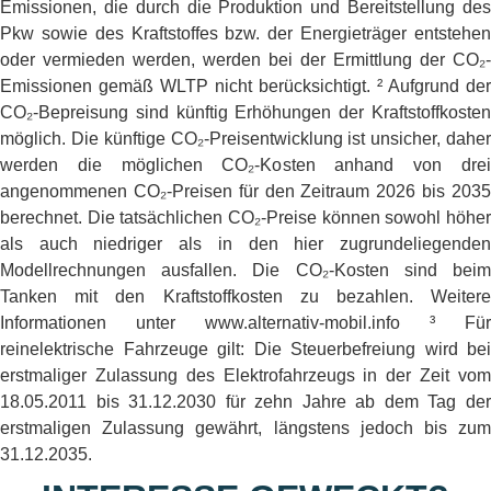
Emissionen, die durch die Produktion und Bereitstellung des
Pkw sowie des Kraftstoffes bzw. der Energieträger entstehen
oder vermieden werden, werden bei der Ermittlung der CO₂-
Emissionen gemäß WLTP nicht berücksichtigt. ² Aufgrund der
CO₂-Bepreisung sind künftig Erhöhungen der Kraftstoffkosten
möglich. Die künftige CO₂-Preisentwicklung ist unsicher, daher
werden die möglichen CO₂-Kosten anhand von drei
angenommenen CO₂-Preisen für den Zeitraum 2026 bis 2035
berechnet. Die tatsächlichen CO₂-Preise können sowohl höher
als auch niedriger als in den hier zugrundeliegenden
Modellrechnungen ausfallen. Die CO₂-Kosten sind beim
Tanken mit den Kraftstoffkosten zu bezahlen. Weitere
Informationen unter www.alternativ-mobil.info ³ Für
reinelektrische Fahrzeuge gilt: Die Steuerbefreiung wird bei
erstmaliger Zulassung des Elektrofahrzeugs in der Zeit vom
18.05.2011 bis 31.12.2030 für zehn Jahre ab dem Tag der
erstmaligen Zulassung gewährt, längstens jedoch bis zum
31.12.2035.