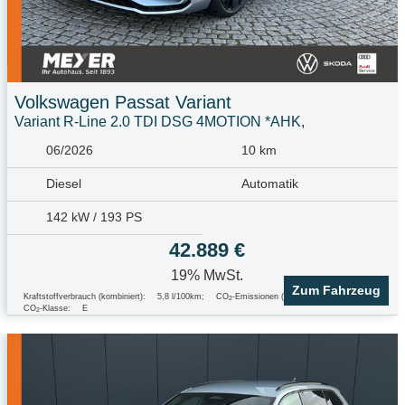
Volkswagen
Passat Variant
Variant R-Line 2.0 TDI DSG 4MOTION *AHK,
06/2026
10 km
Diesel
Automatik
142 kW / 193 PS
42.889 €
19% MwSt.
Zum Fahrzeug
Kraftstoffverbrauch (kombiniert):
5,8 l/100km
;
CO
-Emissionen (kombiniert):
153.0 g/km
;
2
CO
-Klasse:
E
2