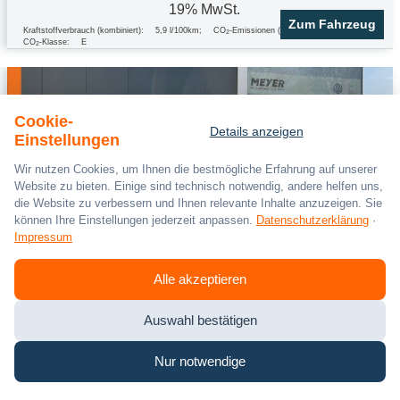
19% MwSt.
Zum Fahrzeug
Kraftstoffverbrauch (kombiniert):
5,9 l/100km
;
CO
-Emissionen (kombiniert):
155.0 g/km
;
2
CO
-Klasse:
E
2
Cookie-
Details anzeigen
Einstellungen
Wir nutzen Cookies, um Ihnen die bestmögliche Erfahrung auf unserer
Website zu bieten. Einige sind technisch notwendig, andere helfen uns,
die Website zu verbessern und Ihnen relevante Inhalte anzuzeigen. Sie
können Ihre Einstellungen jederzeit anpassen.
Datenschutzerklärung
·
Impressum
Alle akzeptieren
Auswahl bestätigen
Nur notwendige
Volkswagen
Passat Variant
Variant R-Line 2.0 TDI DSG 4MOTION *AHK,