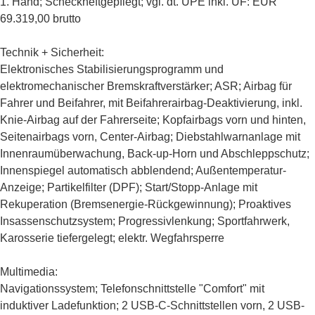
1. Hand; Scheckheftgepflegt;
vgl. dt. UPE inkl. ÜF: EUR
69.319,00 brutto
Technik + Sicherheit:
Elektronisches Stabilisierungsprogramm und
elektromechanischer Bremskraftverstärker; ASR; Airbag für
Fahrer und Beifahrer, mit Beifahrerairbag-Deaktivierung, inkl.
Knie-Airbag auf der Fahrerseite; Kopfairbags vorn und hinten,
Seitenairbags vorn, Center-Airbag;
Diebstahlwarnanlage mit
Innenraumüberwachung, Back-up-Horn und Abschleppschutz
;
Innenspiegel automatisch abblendend; Außentemperatur-
Anzeige; Partikelfilter (DPF); Start/Stopp-Anlage mit
Rekuperation (Bremsenergie-Rückgewinnung); Proaktives
Insassenschutzsystem; Progressivlenkung;
Sportfahrwerk,
Karosserie tiefergelegt
; elektr. Wegfahrsperre
Multimedia:
Navigationssystem
;
Telefonschnittstelle "Comfort" mit
induktiver Ladefunktion
; 2 USB-C-Schnittstellen vorn, 2 USB-