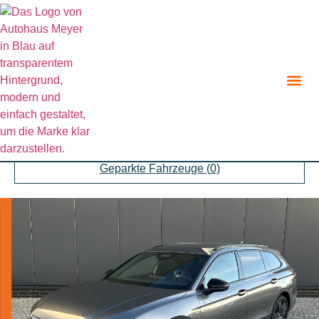
Zurück zur Suche
Angebot teilen
Parken
Geparkte Fahrzeuge (
0
)