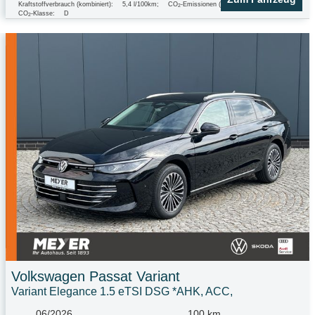
Kraftstoffverbrauch (kombiniert):
5,4 l/100km
;
CO
-Emissionen (kombiniert):
123.0 g/km
;
2
CO
-Klasse:
D
2
Volkswagen
Passat Variant
Variant Elegance 1.5 eTSI DSG *AHK, ACC,
06/2026
100 km