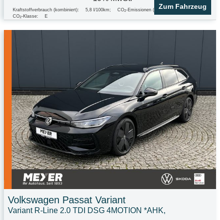
Zum Fahrzeug
Kraftstoffverbrauch (kombiniert):
5,8 l/100km
;
CO
-Emissionen (kombiniert):
153.0 g/km
;
2
CO
-Klasse:
E
2
Volkswagen
Passat Variant
Variant R-Line 2.0 TDI DSG 4MOTION *AHK,