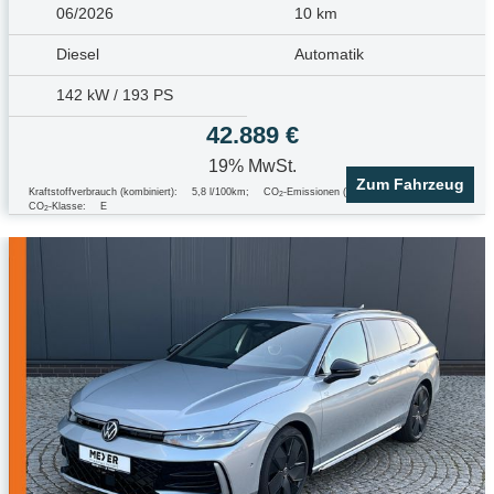
06/2026
10 km
Diesel
Automatik
142 kW / 193 PS
42.889 €
19% MwSt.
Zum Fahrzeug
Kraftstoffverbrauch (kombiniert):
5,8 l/100km
;
CO
-Emissionen (kombiniert):
153.0 g/km
;
2
CO
-Klasse:
E
2