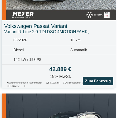
Volkswagen
Passat Variant
Variant R-Line 2.0 TDI DSG 4MOTION *AHK,
05/2026
10 km
Diesel
Automatik
142 kW / 193 PS
42.889 €
19% MwSt.
Zum Fahrzeug
Kraftstoffverbrauch (kombiniert):
5,8 l/100km
;
CO
-Emissionen (kombiniert):
153.0 g/km
;
2
CO
-Klasse:
E
2