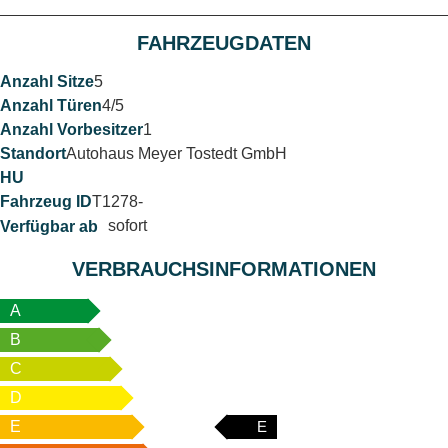
FAHRZEUGDATEN
5
4/5
1
Autohaus Meyer Tostedt GmbH
T1278-
sofort
VERBRAUCHSINFORMATIONEN
A
B
C
D
E
E