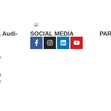
enst:
0171 3102728
Servicetermin vereinbaren
 Audi-
SOCIAL MEDIA
PA
e
9
e