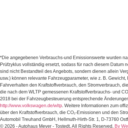
*Die angegebenen Verbrauchs-und Emissionswerte wurden nach
Prüfzyklus vollständig ersetzt, sodass für nach diesem Datum
sind nicht Bestandteil des Angebots, sondern dienen allein 
usw.) können relevante Fahrzeugparameter, wie z. B. Gewicht
Fahrverhalten den Kraftstoffverbrauch, den Stromverbrauch, d
die nach dem WLTP gemessenen Kraftstoffverbrauchs- und CO₂
2018 bei der Fahrzeugbesteuerung entsprechende Änderungen
http://www.volkswagen.de/wltp
. Weitere Informationen zum off
über den Kraftstoffverbrauch, die CO₂-Emissionen und den St
Automobil Treuhand GmbH, Hellmuth-Hirth-Str. 1, D-73760 Ostf
© 2026 - Autohaus Meyer - Tostedt. All Rights Reserved.
By We