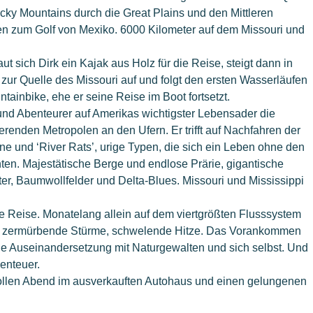
ky Mountains durch die Great Plains und den Mittleren
en zum Golf von Mexiko. 6000 Kilometer auf dem Missouri und
ut sich Dirk ein Kajak aus Holz für die Reise, steigt dann in
r Quelle des Missouri auf und folgt den ersten Wasserläufen
tainbike, ehe er seine Reise im Boot fortsetzt.
und Abenteurer auf Amerikas wichtigster Lebensader die
renden Metropolen an den Ufern. Er trifft auf Nachfahren der
ne und ‘River Rats’, urige Typen, die sich ein Leben ohne den
nten. Majestätische Berge und endlose Prärie, gigantische
r, Baumwollfelder und Delta-Blues. Missouri und Mississippi
te Reise. Monatelang allein auf dem viertgrößten Flusssystem
r, zermürbende Stürme, schwelende Hitze. Das Vorankommen
ne Auseinandersetzung mit Naturgewalten und sich selbst. Und
enteuer.
tollen Abend im ausverkauften Autohaus und einen gelungenen