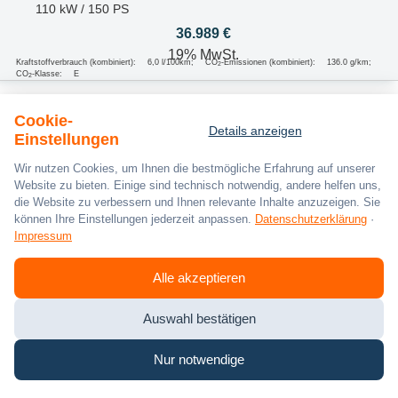
110 kW / 150 PS
36.989 €
19% MwSt.
Kraftstoffverbrauch (kombiniert):
6,0 l/100km
;
CO
-Emissionen (kombiniert):
136.0 g/km
;
2
CO
-Klasse:
E
2
Cookie-
Details anzeigen
Einstellungen
Wir nutzen Cookies, um Ihnen die bestmögliche Erfahrung auf unserer
Website zu bieten. Einige sind technisch notwendig, andere helfen uns,
die Website zu verbessern und Ihnen relevante Inhalte anzuzeigen. Sie
können Ihre Einstellungen jederzeit anpassen.
Datenschutzerklärung
·
Impressum
Alle akzeptieren
Auswahl bestätigen
Nur notwendige
Zum Fahrzeug
Zum Fahrzeug
Zum Fahrzeug
Zum Fahrzeug
Zum Fahrzeug
Zum Fahrzeug
Zum Fahrzeug
Zum Fahrzeug
Zum Fahrzeug
Zum Fahrzeug
Zum Fahrzeug
Zum Fahrzeug