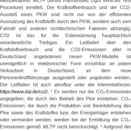
Messverfahren WLTP (World Harmonised Light Vehicles Test
Procedure) ermittelt. Der Kraftstoffverbrauch und der CO2-
Ausstoß eines PKW sind nicht nur von der effizienten
Ausnutzung des Kraftstoffs durch den PKW, sondern auch vom
Fahrstil und anderen nichttechnischen Faktoren abhängig.
CO2 ist das für die Erderwärmung hauptsächlich
verantwortliche Treibgas. Ein Leitfaden über den
Kraftstoffverbrauch und die CO2-Emissionen aller in
Deutschland angebotenen neuen PKW-Modelle ist
unentgeltlich in elektronischer Form einsehbar an jedem
Verkaufsort in Deutschland, an dem neue
Personenkraftfahrzeuge ausgestellt oder angeboten werden.
Der Leitfaden ist auch abrufbar unter der Internetadresse:
https://www.dat.de/co2/
. ¹ Es werden nur die CO₂-Emissionen
angegeben, die durch den Betrieb des Pkw entstehen. CO₂-
Emissionen, die durch die Produktion und Bereitstellung des
Pkw sowie des Kraftstoffes bzw. der Energieträger entstehen
oder vermieden werden, werden bei der Ermittlung der CO₂-
Emissionen gemäß WLTP nicht berücksichtigt. ² Aufgrund der