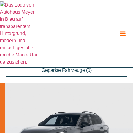
Zurück zur Suche
Angebot teilen
Parken
Geparkte Fahrzeuge (
0
)