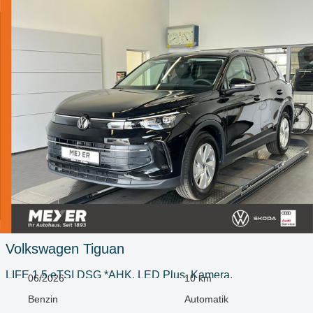
Volkswagen
Tiguan
LIFE 1.5 eTSI DSG *AHK, LED Plus, Kamera,
06/2026
10 km
Benzin
Automatik