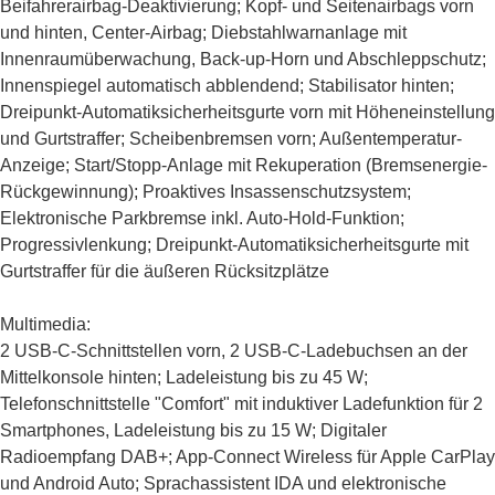
Beifahrerairbag-Deaktivierung; Kopf- und Seitenairbags vorn
und hinten, Center-Airbag; Diebstahlwarnanlage mit
Innenraumüberwachung, Back-up-Horn und Abschleppschutz;
Innenspiegel automatisch abblendend; Stabilisator hinten;
Dreipunkt-Automatiksicherheitsgurte vorn mit Höheneinstellung
und Gurtstraffer; Scheibenbremsen vorn; Außentemperatur-
Anzeige; Start/Stopp-Anlage mit Rekuperation (Bremsenergie-
Rückgewinnung); Proaktives Insassenschutzsystem;
Elektronische Parkbremse inkl. Auto-Hold-Funktion;
Progressivlenkung; Dreipunkt-Automatiksicherheitsgurte mit
Gurtstraffer für die äußeren Rücksitzplätze
Multimedia:
2 USB-C-Schnittstellen vorn, 2 USB-C-Ladebuchsen an der
Mittelkonsole hinten; Ladeleistung bis zu 45 W;
Telefonschnittstelle "Comfort" mit induktiver Ladefunktion für 2
Smartphones, Ladeleistung bis zu 15 W; Digitaler
Radioempfang DAB+; App-Connect Wireless für Apple CarPlay
und Android Auto; Sprachassistent IDA und elektronische