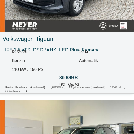
Volkswagen
Tiguan
LIFE 1.5 eTSI DSG *AHK, LED Plus, Kamera,
06/2026
10 km
Benzin
Automatik
110 kW / 150 PS
36.989 €
19% MwSt.
Kraftstoffverbrauch (kombiniert):
5,9 l/100km
;
CO
-Emissionen (kombiniert):
135.0 g/km
;
2
CO
-Klasse:
D
2