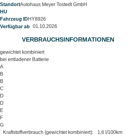
Autohaus Meyer Tostedt GmbH
HY8926
01.10.2026
VERBRAUCHSINFORMATIONEN
gewichtet kombiniert
bei entladener Batterie
A
B
B
C
D
D
E
F
G
Kraftstoffverbrauch (gewichtet kombiniert):
1,6 l/100km