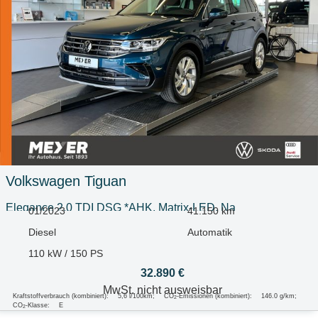
Volkswagen
Tiguan
Elegance 2.0 TDI DSG *AHK, Matrix-LED, Na
01/2023
41.150 km
Diesel
Automatik
110 kW / 150 PS
32.890 €
MwSt. nicht ausweisbar
Kraftstoffverbrauch (kombiniert):
5,6 l/100km
;
CO
-Emissionen (kombiniert):
146.0 g/km
;
2
CO
-Klasse:
E
2