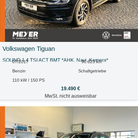
Volkswagen
Tiguan
SOUND 1.4 TSI ACT BMT *AHK, Navi, Kamera*
07/2017
90.625 km
Benzin
Schaltgetriebe
110 kW / 150 PS
19.490 €
MwSt. nicht ausweisbar