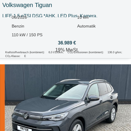
Volkswagen
Tiguan
LIFE 1.5 eTSI DSG *AHK, LED Plus, Kamera,
06/2026
10 km
Benzin
Automatik
110 kW / 150 PS
36.989 €
19% MwSt.
Kraftstoffverbrauch (kombiniert):
6,0 l/100km
;
CO
-Emissionen (kombiniert):
136.0 g/km
;
2
CO
-Klasse:
E
2