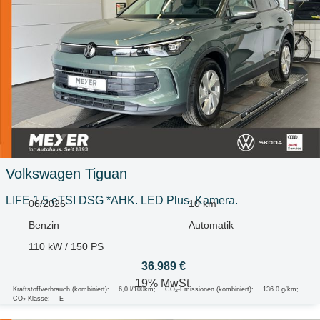
Volkswagen
Tiguan
LIFE 1.5 eTSI DSG *AHK, LED Plus, Kamera,
06/2026
10 km
Benzin
Automatik
110 kW / 150 PS
36.989 €
19% MwSt.
Kraftstoffverbrauch (kombiniert):
6,0 l/100km
;
CO
-Emissionen (kombiniert):
136.0 g/km
;
2
CO
-Klasse:
E
2