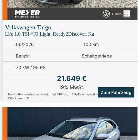
Volkswagen
Taigo
Life 1.0 TSI *IQ.Light, Ready2Discover, Ka
06/2026
100 km
Benzin
Schaltgetriebe
70 kW / 95 PS
21.649 €
19% MwSt.
Zum Fahrzeug
Kraftstoffverbrauch (kombiniert):
5,4 l/100km
;
CO
-Emissionen (kombiniert):
123.0 g/km
;
2
CO
-Klasse:
D
2