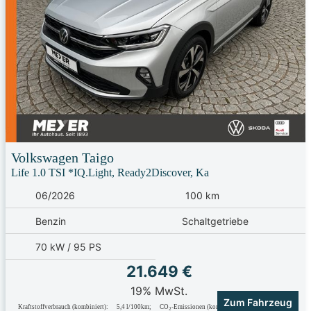
Volkswagen
Taigo
Life 1.0 TSI *IQ.Light, Ready2Discover, Ka
06/2026
100 km
Benzin
Schaltgetriebe
70 kW / 95 PS
21.649 €
19% MwSt.
Zum Fahrzeug
Kraftstoffverbrauch (kombiniert):
5,4 l/100km
;
CO
-Emissionen (kombiniert):
123.0 g/km
;
2