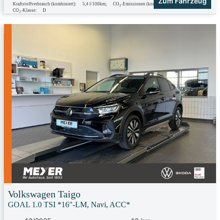
Zum Fahrzeug
Kraftstoffverbrauch (kombiniert):
5,4 l/100km
;
CO
-Emissionen (kombiniert):
123.0 g/km
;
2
CO
-Klasse:
D
2
Volkswagen
Taigo
GOAL 1.0 TSI *16"-LM, Navi, ACC*