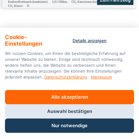
Kraftstoffverbrauch (kombiniert):
5,9 l/100km
;
CO
-Emissionen (kombiniert):
134.0 g/km
;
2
CO
-Klasse:
D
2
Cookie-
Details anzeigen
Einstellungen
ANSCHRIFT
Friedrich-Vorwerk-Str.
12 – 14
Wir nutzen Cookies, um Ihnen die bestmögliche Erfahrung auf
unserer Website zu bieten. Einige sind technisch notwendig,
21255 Tostedt
andere helfen uns, die Website zu verbessern und Ihnen
ÖFFNUNGSZEITEN
relevante Inhalte anzuzeigen. Sie können Ihre Einstellungen
jederzeit anpassen.
Datenschutzerklärung
·
Impressum
VERKAUF
Mo-Fr:
08:00 – 18:30 Uhr
Sa:
08:00 – 13:00 Uhr
Alle akzeptieren
SERVICE
Auswahl bestätigen
Mo-Fr:
07:30 – 18:00 Uhr
Sa:
08:00 – 13:00 Uhr
Nur notwendige
VOLKSWAGEN & AUDI-SERVICE