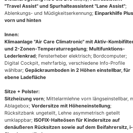
"Travel Assist" und Spurhalteassistent "Lane Assist"
;
Ablenkungs- und Müdigkeitserkennung;
Einparkhilfe Plu
vorn und hinten
Innen:
Klimaanlage "Air Care Climatronic" mit Aktiv-Kombifilte
und 2-Zonen-Temperaturregelung
;
Multifunktions-
Lederlenkrad
; Fensterheber elektrisch; Bordcomputer;
Digital Cockpit, mehrfarbig, verschiedene Info-Profile
wählbar;
Gepäckraumboden in 2 Höhen einstellbar, für
ebene Ladefläche
Sitze + Polster:
Sitzheizung vorn
; Mittelarmlehne vorn längseinstellbar, m
Ablagebox;
Vordersitze mit Höheneinstellung
;
Rücksitzbank ungeteilt, Lehne asymmetrisch geteilt
umklappbar;
ISOFIX-Halteösen für Kindersitze auf
denäußeren Rücksitzen sowie auf dem Beifahrersitz, i-