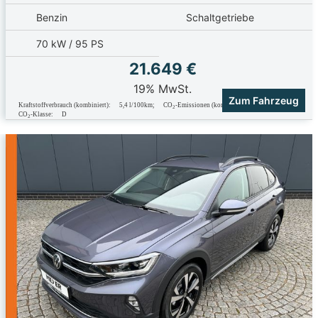
Benzin
Schaltgetriebe
70 kW / 95 PS
21.649 €
19% MwSt.
Zum Fahrzeug
Kraftstoffverbrauch (kombiniert):
5,4 l/100km
;
CO
-Emissionen (kombiniert):
123.0 g/km
;
2
CO
-Klasse:
D
2