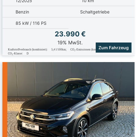
12/2025
10 km
Benzin
Schaltgetriebe
85 kW / 116 PS
23.990 €
19% MwSt.
Zum Fahrzeug
Kraftstoffverbrauch (kombiniert):
5,4 l/100km
;
CO
-Emissionen (kombiniert):
123.0 g/km
;
2
CO
-Klasse:
D
2