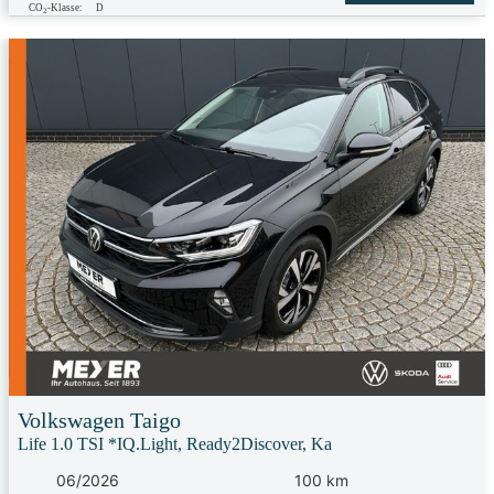
CO
-Klasse:
D
2
Volkswagen
Taigo
Life 1.0 TSI *IQ.Light, Ready2Discover, Ka
06/2026
100 km