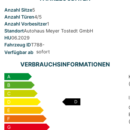
5
4/5
1
Autohaus Meyer Tostedt GmbH
06.2029
T788-
sofort
VERBRAUCHSINFORMATIONEN
A
B
C
D
D
E
F
G