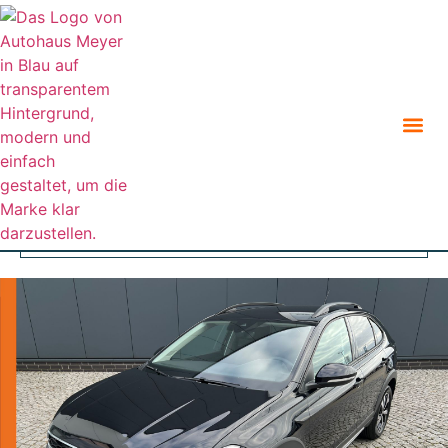
Zurück zur Suche
Angebot teilen
Parken
Geparkte Fahrzeuge (
0
)