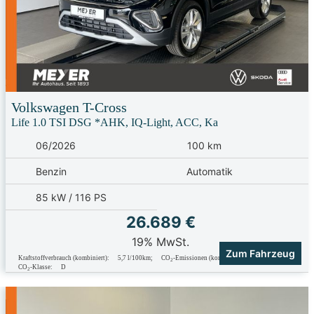
Volkswagen
T-Cross
Life 1.0 TSI DSG *AHK, IQ-Light, ACC, Ka
06/2026
100 km
Benzin
Automatik
85 kW / 116 PS
26.689 €
19% MwSt.
Zum Fahrzeug
Kraftstoffverbrauch (kombiniert):
5,7 l/100km
;
CO
-Emissionen (kombiniert):
131.0 g/km
;
2
CO
-Klasse:
D
2