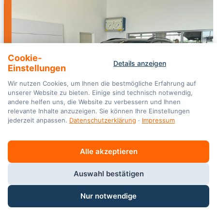
Cookie-
Details anzeigen
Einstellungen
Wir nutzen Cookies, um Ihnen die bestmögliche Erfahrung auf
unserer Website zu bieten. Einige sind technisch notwendig,
andere helfen uns, die Website zu verbessern und Ihnen
relevante Inhalte anzuzeigen. Sie können Ihre Einstellungen
jederzeit anpassen.
Datenschutzerklärung
·
Impressum
Alle akzeptieren
Volkswagen
T-Cross
R-Line 1.5 TSI DSG *AHK, IQ.LIGHT, ACC,
Auswahl bestätigen
07/2026
100 km
Nur notwendige
Benzin, Benzin
Automatik, Automatik