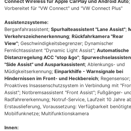
Connect Wireless für Apple CarPlay und Android Auto
;
Vorbereitet für "VW Connect" und "VW Connect Plus"
Assistenzsysteme:
Berganfahrassistent;
Spurhalteassistent "Lane Assist"
;
M
Verkehrszeichenerkennung
;
Rückfahrkamera "Rear
View"
; Geschwindigkeitsbegrenzer; Dynamischer
Fernlichtassistent "Dynamic Light Assist";
Automatische
Distanzregelung ACC "stop &go"
;
Spurwechselassisten
"Side Assist" und Ausparkassistent
; Ablenkungs- und
Müdigkeitserkennung;
Einparkhilfe - Warnsignale bei
Hindernissen im Front- und Heckbereich
; Regensensor;
Proaktives Insassenschutzsystem in Verbindung mit "Fro
Assist"; Notbremsassistent "Front Assist"; Fußgänger- un
Radfahrererkennung; Notruf-Service, Laufzeit 10 Jahre a
Erstauslieferung, Voraussetzung: Verfügbarkeit benötigte
Mobilfunknetze; Multifunktionskamera
Innen: