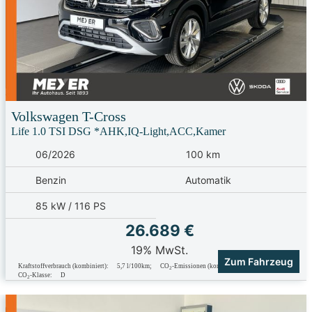
Volkswagen
T-Cross
Life 1.0 TSI DSG *AHK,IQ-Light,ACC,Kamer
06/2026
100 km
Benzin
Automatik
85 kW / 116 PS
26.689 €
19% MwSt.
Zum Fahrzeug
Kraftstoffverbrauch (kombiniert):
5,7 l/100km
;
CO
-Emissionen (kombiniert):
131.0 g/km
;
2
CO
-Klasse:
D
2