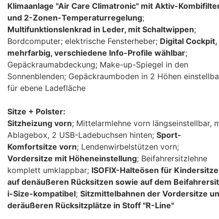
Klimaanlage "Air Care Climatronic" mit Aktiv-Kombifilte
und 2-Zonen-Temperaturregelung
;
Multifunktionslenkrad in Leder, mit Schaltwippen
;
Bordcomputer; elektrische Fensterheber;
Digital Cockpit,
mehrfarbig, verschiedene Info-Profile wählbar
;
Gepäckraumabdeckung; Make-up-Spiegel in den
Sonnenblenden; Gepäckraumboden in 2 Höhen einstellba
für ebene Ladefläche
Sitze + Polster:
Sitzheizung vorn
; Mittelarmlehne vorn längseinstellbar, m
Ablagebox, 2 USB-Ladebuchsen hinten;
Sport-
Komfortsitze vorn
; Lendenwirbelstützen vorn;
Vordersitze mit Höheneinstellung
; Beifahrersitzlehne
komplett umklappbar;
ISOFIX-Halteösen für Kindersitze
auf denäußeren Rücksitzen sowie auf dem Beifahrersit
i-Size-kompatibel
;
Sitzmittelbahnen der Vordersitze u
deräußeren Rücksitzplätze in Stoff "R-Line"