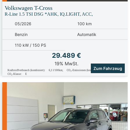
Volkswagen
T-Cross
R-Line 1.5 TSI DSG *AHK, IQ.LIGHT, ACC,
05/2026
100 km
Benzin
Automatik
110 kW / 150 PS
29.489 €
19% MwSt.
Zum Fahrzeug
Kraftstoffverbrauch (kombiniert):
6,1 l/100km
;
CO
-Emissionen (kombiniert):
139.0 g/km
;
2
CO
-Klasse:
E
2