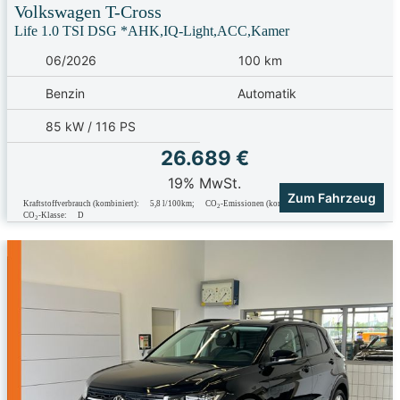
Volkswagen
T-Cross
Life 1.0 TSI DSG *AHK,IQ-Light,ACC,Kamer
06/2026
100 km
Benzin
Automatik
85 kW / 116 PS
26.689 €
19% MwSt.
Zum Fahrzeug
Kraftstoffverbrauch (kombiniert):
5,8 l/100km
;
CO
-Emissionen (kombiniert):
131.0 g/km
;
2
CO
-Klasse:
D
2