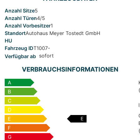
5
4/5
1
Autohaus Meyer Tostedt GmbH
T1007-
sofort
VERBRAUCHSINFORMATIONEN
A
B
C
D
E
E
F
G