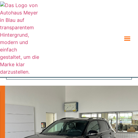
Zurück zur Suche
Angebot teilen
Parken
Geparkte Fahrzeuge (
0
)