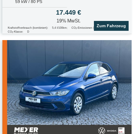
59 kW / 80 PS
17.449 €
19% MwSt.
Zum Fahrzeug
Kraftstoffverbrauch (kombiniert):
5,4 l/100km
;
CO
-Emissionen (kombiniert):
123.0 g/km
;
2
CO
-Klasse:
D
2