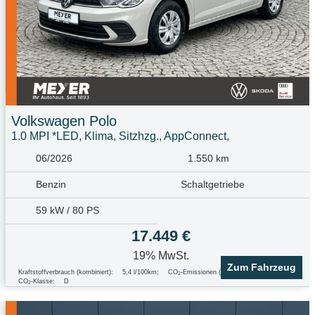
Volkswagen
Polo
1.0 MPI *LED, Klima, Sitzhzg., AppConnect,
06/2026
1.550 km
Benzin
Schaltgetriebe
59 kW / 80 PS
17.449 €
19% MwSt.
Zum Fahrzeug
Kraftstoffverbrauch (kombiniert):
5,4 l/100km
;
CO
-Emissionen (kombiniert):
123.0 g/km
;
2
CO
-Klasse:
D
2