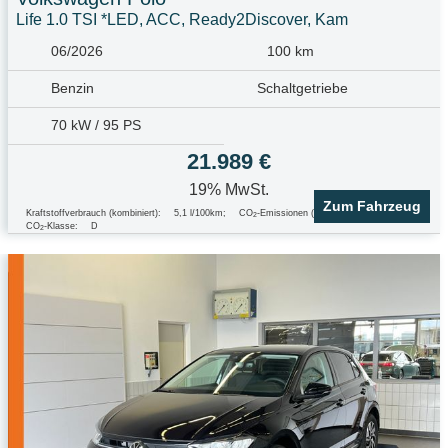
Life 1.0 TSI *LED, ACC, Ready2Discover, Kam
06/2026
100 km
Benzin
Schaltgetriebe
70 kW / 95 PS
21.989 €
19% MwSt.
Zum Fahrzeug
Kraftstoffverbrauch (kombiniert):
5,1 l/100km
;
CO
-Emissionen (kombiniert):
117.0 g/km
;
2
CO
-Klasse:
D
2