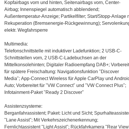
Kopfairbags vorn und hinten, Seitenairbags vorn, Center-
Airbag; Innenspiegel automatisch abblendend;
Außentemperatur-Anzeige; Partikelfilter; Start/Stopp-Anlage 
Rekuperation (Bremsenergie-Rückgewinnung); Servolenkun
elektr. Wegfahrsperre
Multimedia:
Telefonschnittstelle mit induktiver Ladefunktion
; 2 USB-C-
Schnittstellen vorn, 2 USB-C-Ladebuchsen an der
Mittelkonsolehinten; Digitaler Radioempfang DAB+; Vorbereit
für spätere Freischaltung: Navigationsfunktion "Discover
Media";
App-Connect Wireless für Apple CarPlay und Androi
Auto
; Vorbereitet für "VW Connect" und "VW Connect Plus";
Infotainment-Paket "Ready 2 Discover"
Assistenzsysteme:
Berganfahrassistent; Paket: Licht und Sicht;
Spurhalteassiste
"Lane Assist"
;
Mit Verkehrszeichenerkennung
;
Fernlichtassistent "Light Assist";
Rückfahrkamera "Rear View