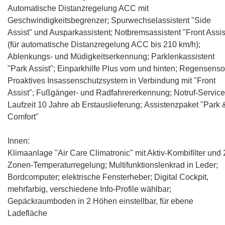
Automatische Distanzregelung ACC mit
Geschwindigkeitsbegrenzer
;
Spurwechselassistent "Side
Assist" und Ausparkassistent
; Notbremsassistent "Front Assis
(für automatische Distanzregelung ACC bis 210 km/h);
Ablenkungs- und Müdigkeitserkennung;
Parklenkassistent
"Park Assist"
;
Einparkhilfe Plus vorn und hinten
; Regensenso
Proaktives Insassenschutzsystem in Verbindung mit "Front
Assist"; Fußgänger- und Radfahrererkennung; Notruf-Service
Laufzeit 10 Jahre ab Erstauslieferung;
Assistenzpaket "Park 
Comfort"
Innen:
Klimaanlage "Air Care Climatronic" mit Aktiv-Kombifilter und 
Zonen-Temperaturregelung
;
Multifunktionslenkrad in Leder
;
Bordcomputer; elektrische Fensterheber;
Digital Cockpit,
mehrfarbig, verschiedene Info-Profile wählbar
;
Gepäckraumboden in 2 Höhen einstellbar, für ebene
Ladefläche