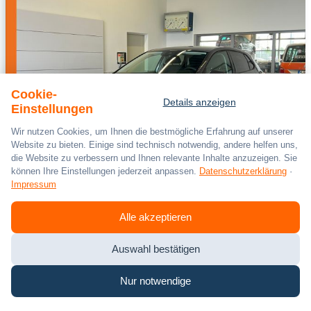
Cookie-
Details anzeigen
Einstellungen
Wir nutzen Cookies, um Ihnen die bestmögliche Erfahrung auf unserer
Website zu bieten. Einige sind technisch notwendig, andere helfen uns,
die Website zu verbessern und Ihnen relevante Inhalte anzuzeigen. Sie
können Ihre Einstellungen jederzeit anpassen.
Datenschutzerklärung
·
Impressum
Volkswagen
Polo
Alle akzeptieren
Life 1.0 TSI *LED,ACC,Ready2Discover,Kamera
Auswahl bestätigen
06/2026
100 km
Benzin
Schaltgetriebe
Nur notwendige
70 kW / 95 PS