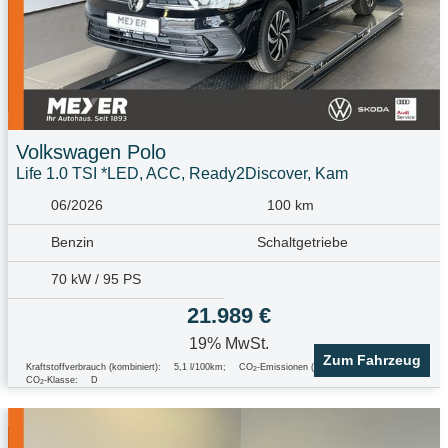
Volkswagen
Polo
Life 1.0 TSI *LED, ACC, Ready2Discover, Kam
06/2026
100 km
Benzin
Schaltgetriebe
70 kW / 95 PS
21.989 €
19% MwSt.
Zum Fahrzeug
Kraftstoffverbrauch (kombiniert):
5,1 l/100km
;
CO
-Emissionen (kombiniert):
117.0 g/km
;
2
CO
-Klasse:
D
2