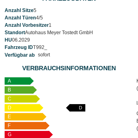
5
4/5
1
Autohaus Meyer Tostedt GmbH
06.2029
T992_
sofort
VERBRAUCHSINFORMATIONEN
A
B
C
D
D
E
F
G