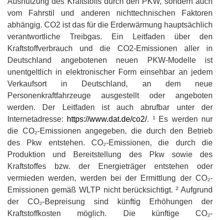
Ausnutzung des Kraftstoffs durch den PKW, sondern auch
vom Fahrstil und anderen nichttechnischen Faktoren
abhängig. CO2 ist das für die Erderwärmung hauptsächlich
verantwortliche Treibgas. Ein Leitfaden über den
Kraftstoffverbrauch und die CO2-Emissionen aller in
Deutschland angebotenen neuen PKW-Modelle ist
unentgeltlich in elektronischer Form einsehbar an jedem
Verkaufsort in Deutschland, an dem neue
Personenkraftfahrzeuge ausgestellt oder angeboten
werden. Der Leitfaden ist auch abrufbar unter der
Internetadresse:
https://www.dat.de/co2/
. ¹ Es werden nur
die CO₂-Emissionen angegeben, die durch den Betrieb
des Pkw entstehen. CO₂-Emissionen, die durch die
Produktion und Bereitstellung des Pkw sowie des
Kraftstoffes bzw. der Energieträger entstehen oder
vermieden werden, werden bei der Ermittlung der CO₂-
Emissionen gemäß WLTP nicht berücksichtigt. ² Aufgrund
der CO₂-Bepreisung sind künftig Erhöhungen der
Kraftstoffkosten möglich. Die künftige CO₂-