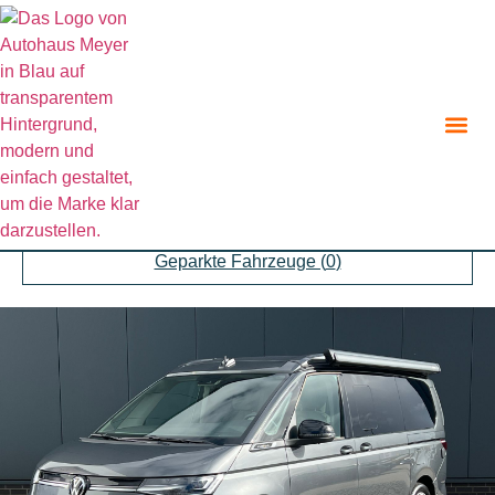
Zurück zur Suche
Angebot teilen
Parken
Geparkte Fahrzeuge (
0
)