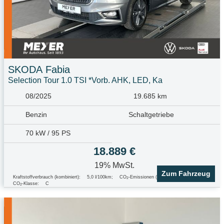
SKODA
Fabia
Selection Tour 1.0 TSI *Vorb. AHK, LED, Ka
08/2025
19.685 km
Benzin
Schaltgetriebe
70 kW / 95 PS
18.889 €
19% MwSt.
Zum Fahrzeug
Kraftstoffverbrauch (kombiniert):
5,0 l/100km
;
CO
-Emissionen (kombiniert):
113.0 g/km
;
2
CO
-Klasse:
C
2