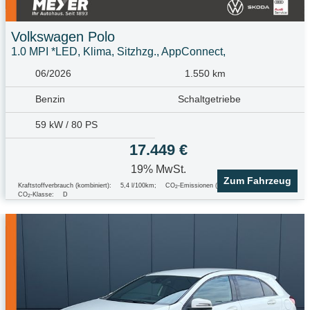
Volkswagen
Polo
1.0 MPI *LED, Klima, Sitzhzg., AppConnect,
06/2026
1.550 km
Benzin
Schaltgetriebe
59 kW / 80 PS
17.449 €
19% MwSt.
Zum Fahrzeug
Kraftstoffverbrauch (kombiniert):
5,4 l/100km
;
CO
-Emissionen (kombiniert):
123.0 g/km
;
2
CO
-Klasse:
D
2