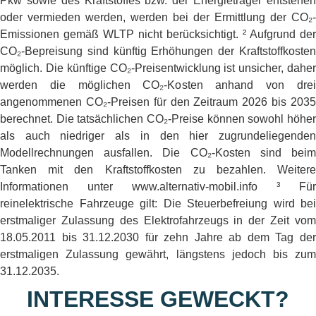
Pkw sowie des Kraftstoffes bzw. der Energieträger entstehen
oder vermieden werden, werden bei der Ermittlung der CO₂-
Emissionen gemäß WLTP nicht berücksichtigt. ² Aufgrund der
CO₂-Bepreisung sind künftig Erhöhungen der Kraftstoffkosten
möglich. Die künftige CO₂-Preisentwicklung ist unsicher, daher
werden die möglichen CO₂-Kosten anhand von drei
angenommenen CO₂-Preisen für den Zeitraum 2026 bis 2035
berechnet. Die tatsächlichen CO₂-Preise können sowohl höher
als auch niedriger als in den hier zugrundeliegenden
Modellrechnungen ausfallen. Die CO₂-Kosten sind beim
Tanken mit den Kraftstoffkosten zu bezahlen. Weitere
Informationen unter www.alternativ-mobil.info ³ Für
reinelektrische Fahrzeuge gilt: Die Steuerbefreiung wird bei
erstmaliger Zulassung des Elektrofahrzeugs in der Zeit vom
18.05.2011 bis 31.12.2030 für zehn Jahre ab dem Tag der
erstmaligen Zulassung gewährt, längstens jedoch bis zum
31.12.2035.
INTERESSE GEWECKT?