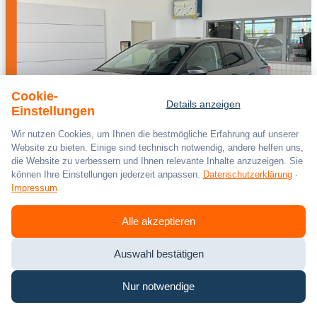
Cookie-
Details anzeigen
Einstellungen
Wir nutzen Cookies, um Ihnen die bestmögliche Erfahrung auf unserer
Website zu bieten. Einige sind technisch notwendig, andere helfen uns,
die Website zu verbessern und Ihnen relevante Inhalte anzuzeigen. Sie
können Ihre Einstellungen jederzeit anpassen.
Datenschutzerklärung
·
Impressum
SKODA
Fabia
Alle akzeptieren
Selection Tour 1.0 TSI *Vorb. AHK, LED, Ka
08/2025
18.530 km
Auswahl bestätigen
Benzin
Schaltgetriebe
Nur notwendige
70 kW / 95 PS