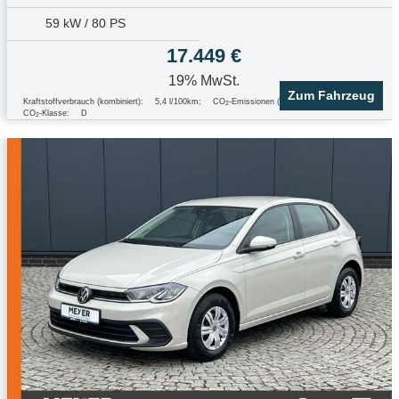
59 kW / 80 PS
17.449 €
19% MwSt.
Zum Fahrzeug
Kraftstoffverbrauch (kombiniert):
5,4 l/100km
;
CO
-Emissionen (kombiniert):
123.0 g/km
;
2
CO
-Klasse:
D
2