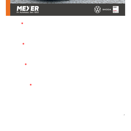
Name
E-Mail
Telefon
Nachricht
Interessiert an
Fahrzeugangebot
Probefahrt