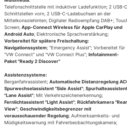
Telefonschnittstelle mit induktiver Ladefunktion; 2 USB-
Schnittstellen vorn, 2 USB-C-Ladebuchsen an der
Mittelkonsolehinten; Digitaler Radioempfang DAB+; Touc
Screen;
App-Connect Wireless für Apple CarPlay und
Android Auto
; Elektronische Sprachverstärkung;
Vorbereitet für spätere Freischaltung:
Navigationssystem
; "Emergency Assist"; Vorbereitet für
"VW Connect" und "VW Connect Plus";
Infotainment-
Paket "Ready 2 Discover"
Assistenzsysteme:
Berganfahrassistent;
Automatische Distanzregelung A
Spurwechselassistent "Side Assist"
;
Spurhalteassisten
"Lane Assist"
; Mit Verkehrszeichenerkennung;
Fernlichtassistent "Light Assist"
;
Rückfahrkamera "Rea
View"
;
Geschwindigkeitsbegrenzer mit
vorausschauender Regelung
; Aufmerksamkeits- und
Müdigkeitswarnung mit Fahrerbeobachtungskamera;