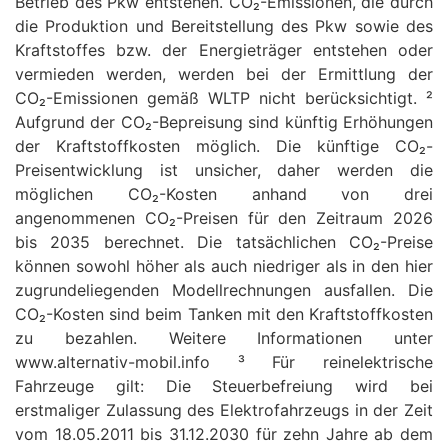
Betrieb des Pkw entstehen. CO₂-Emissionen, die durch
die Produktion und Bereitstellung des Pkw sowie des
Kraftstoffes bzw. der Energieträger entstehen oder
vermieden werden, werden bei der Ermittlung der
CO₂-Emissionen gemäß WLTP nicht berücksichtigt. ²
Aufgrund der CO₂-Bepreisung sind künftig Erhöhungen
der Kraftstoffkosten möglich. Die künftige CO₂-
Preisentwicklung ist unsicher, daher werden die
möglichen CO₂-Kosten anhand von drei
angenommenen CO₂-Preisen für den Zeitraum 2026
bis 2035 berechnet. Die tatsächlichen CO₂-Preise
können sowohl höher als auch niedriger als in den hier
zugrundeliegenden Modellrechnungen ausfallen. Die
CO₂-Kosten sind beim Tanken mit den Kraftstoffkosten
zu bezahlen. Weitere Informationen unter
www.alternativ-mobil.info ³ Für reinelektrische
Fahrzeuge gilt: Die Steuerbefreiung wird bei
erstmaliger Zulassung des Elektrofahrzeugs in der Zeit
vom 18.05.2011 bis 31.12.2030 für zehn Jahre ab dem