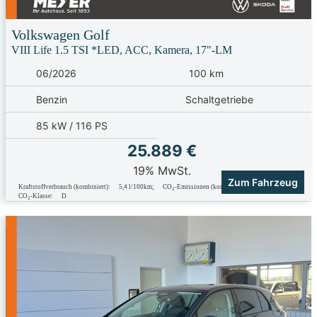
Volkswagen
Golf
VIII Life 1.5 TSI *LED, ACC, Kamera, 17"-LM
06/2026
100 km
Benzin
Schaltgetriebe
85 kW / 116 PS
25.889 €
19% MwSt.
Zum Fahrzeug
Kraftstoffverbrauch (kombiniert):
5,4 l/100km
;
CO
-Emissionen (kombiniert):
123.0 g/km
;
2
CO
-Klasse:
D
2