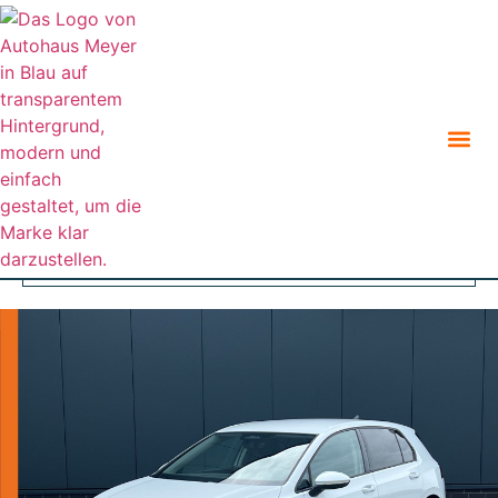
Zurück zur Suche
Angebot teilen
Parken
Geparkte Fahrzeuge (
0
)