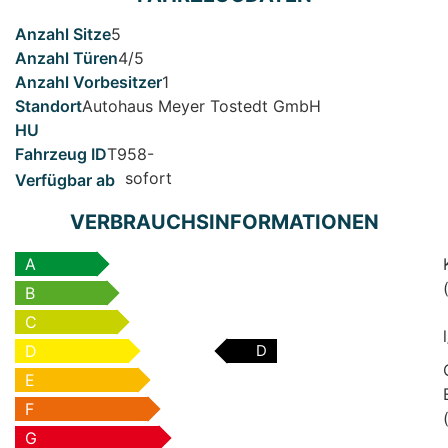
5
4/5
1
Autohaus Meyer Tostedt GmbH
T958-
sofort
VERBRAUCHSINFORMATIONEN
A
B
C
D
D
E
F
G