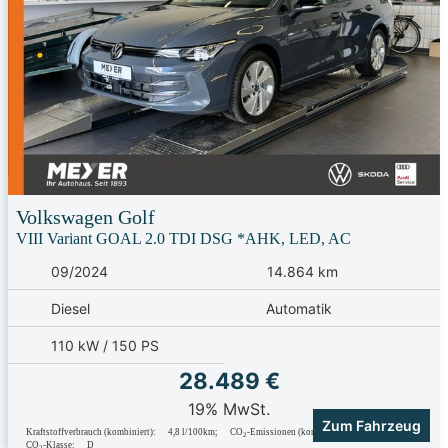
Volkswagen
Golf
VIII Variant GOAL 2.0 TDI DSG *AHK, LED, AC
09/2024
14.864 km
Diesel
Automatik
110 kW / 150 PS
28.489 €
19% MwSt.
Zum Fahrzeug
Kraftstoffverbrauch (kombiniert):
4,8 l/100km
;
CO
-Emissionen (kombiniert):
127.0 g/km
;
2
CO
-Klasse:
D
2