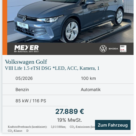
Volkswagen
Golf
VIII Life 1.5 eTSI DSG *LED, ACC, Kamera, 1
05/2026
100 km
Benzin
Automatik
85 kW / 116 PS
27.889 €
19% MwSt.
Zum Fahrzeug
Kraftstoffverbrauch (kombiniert):
5,0 l/100km
;
CO
-Emissionen (kombiniert):
116.0 g/km
;
2
CO
-Klasse:
D
2