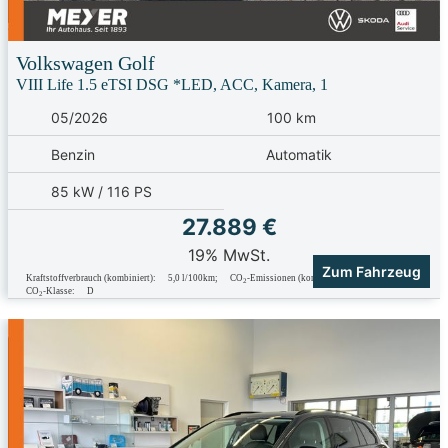
Volkswagen
Golf
VIII Life 1.5 eTSI DSG *LED, ACC, Kamera, 1
05/2026
100 km
Benzin
Automatik
85 kW / 116 PS
27.889 €
19% MwSt.
Zum Fahrzeug
Kraftstoffverbrauch (kombiniert):
5,0 l/100km
;
CO
-Emissionen (kombiniert):
116.0 g/km
;
2
CO
-Klasse:
D
2