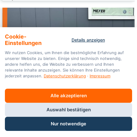
Cookie-
Details anzeigen
Einstellungen
Wir nutzen Cookies, um Ihnen die bestmögliche Erfahrung auf
unserer Website zu bieten. Einige sind technisch notwendig,
andere helfen uns, die Website zu verbessern und Ihnen
relevante Inhalte anzuzeigen. Sie können Ihre Einstellungen
jederzeit anpassen.
Datenschutzerklärung
·
Impressum
Alle akzeptieren
Auswahl bestätigen
Volkswagen
Golf
VIII Variant GOAL 2.0 TDI DSG *AHK, LED, "P
Nur notwendige
09/2024
10.811 km