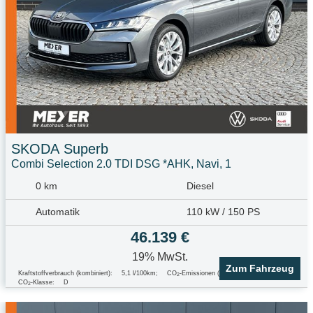
SKODA
Superb
Combi Selection 2.0 TDI DSG *AHK, Navi, 1
0 km
Diesel
Automatik
110 kW / 150 PS
46.139 €
19% MwSt.
Zum Fahrzeug
Kraftstoffverbrauch (kombiniert):
5,1 l/100km
;
CO
-Emissionen (kombiniert):
135.0 g/km
;
2
CO
-Klasse:
D
2