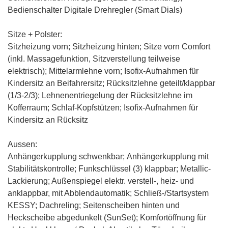
Bedienschalter Digitale Drehregler (Smart Dials)
Sitze + Polster:
Sitzheizung vorn
;
Sitzheizung hinten
;
Sitze vorn Comfort
(inkl. Massagefunktion, Sitzverstellung teilweise
elektrisch)
; Mittelarmlehne vorn; Isofix-Aufnahmen für
Kindersitz an Beifahrersitz; Rücksitzlehne geteilt/klappbar
(1/3-2/3); Lehnenentriegelung der Rücksitzlehne im
Kofferraum; Schlaf-Kopfstützen; Isofix-Aufnahmen für
Kindersitz an Rücksitz
Aussen:
Anhängerkupplung schwenkbar;
Anhängerkupplung mit
Stabilitätskontrolle
; Funkschlüssel (3) klappbar; Metallic-
Lackierung; Außenspiegel elektr. verstell-, heiz- und
anklappbar, mit Abblendautomatik; Schließ-/Startsystem
KESSY; Dachreling; Seitenscheiben hinten und
Heckscheibe abgedunkelt (SunSet);
Komfortöffnung für