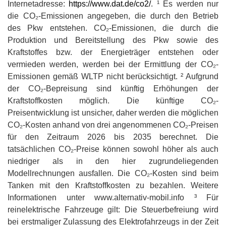
Internetadresse:
https://www.dat.de/co2/
. ¹ Es werden nur
die CO₂-Emissionen angegeben, die durch den Betrieb
des Pkw entstehen. CO₂-Emissionen, die durch die
Produktion und Bereitstellung des Pkw sowie des
Kraftstoffes bzw. der Energieträger entstehen oder
vermieden werden, werden bei der Ermittlung der CO₂-
Emissionen gemäß WLTP nicht berücksichtigt. ² Aufgrund
der CO₂-Bepreisung sind künftig Erhöhungen der
Kraftstoffkosten möglich. Die künftige CO₂-
Preisentwicklung ist unsicher, daher werden die möglichen
CO₂-Kosten anhand von drei angenommenen CO₂-Preisen
für den Zeitraum 2026 bis 2035 berechnet. Die
tatsächlichen CO₂-Preise können sowohl höher als auch
niedriger als in den hier zugrundeliegenden
Modellrechnungen ausfallen. Die CO₂-Kosten sind beim
Tanken mit den Kraftstoffkosten zu bezahlen. Weitere
Informationen unter www.alternativ-mobil.info ³ Für
reinelektrische Fahrzeuge gilt: Die Steuerbefreiung wird
bei erstmaliger Zulassung des Elektrofahrzeugs in der Zeit