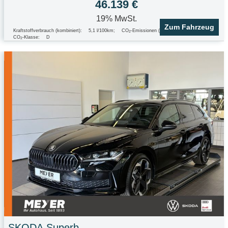
46.139 €
19% MwSt.
Zum Fahrzeug
Kraftstoffverbrauch (kombiniert):
5,1 l/100km
;
CO
-Emissionen (kombiniert):
135.0 g/km
;
2
CO
-Klasse:
D
2
SKODA
Superb