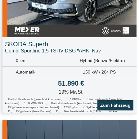
SKODA
Superb
Combi Sportline 1.5 TSI IV DSG *AHK, Nav
0 km
Hybrid (Benzin/Elektro)
Automatik
150 kW / 204 PS
51.890 €
19% MwSt.
Kraftstoffverbrauch (gewichtet kombiniert):
1,4 l/100km
;
Stromverbrauch (gewichtet
kombiniert):
13,0 kWh/100km
;
Kraftstoffverbrauch (kombiniert, leere Batterie):
5,4 l/100km
;
Zum Fahrzeug
CO
-Emissionen (gewichtet kombiniert):
123.0 g/km
;
CO
-Klasse (gewichtet kombiniert):
2
2
D
;
CO
-Klasse (leere Batterie):
D
;
Reichweite elektrisch (EAER):
126 km
2