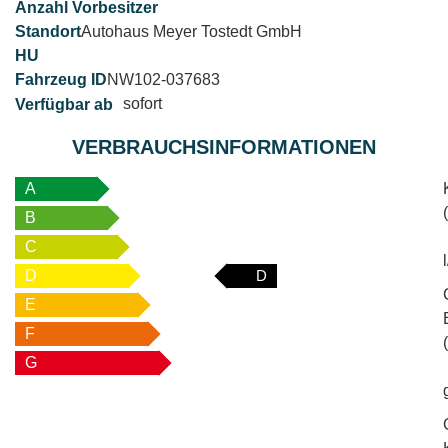
Autohaus Meyer Tostedt GmbH
NW102-037683
sofort
VERBRAUCHSINFORMATIONEN
A
B
C
D
D
E
F
G