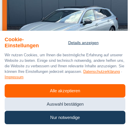
Cookie-
Details anzeigen
Einstellungen
Wir nutzen Cookies, um Ihnen die bestmögliche Erfahrung auf unserer
Website zu bieten. Einige sind technisch notwendig, andere helfen uns,
die Website zu verbessern und Ihnen relevante Inhalte anzuzeigen. Sie
können Ihre Einstellungen jederzeit anpassen.
Datenschutzerklärung
·
Impressum
SKODA
Superb
Combi Sportline 1.5 TSI IV DSG *AHK, Nav
Alle akzeptieren
0 km
Hybrid (Benzin/Elektro)
Auswahl bestätigen
Automatik
150 kW / 204 PS
Nur notwendige
51.890 €
19% MwSt.