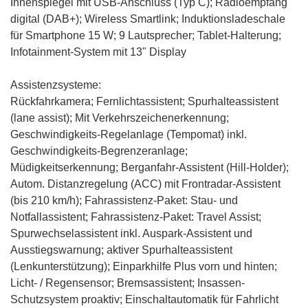
Innenspiegel mit USB-Anschluss (Typ C); Radioempfang
digital (DAB+);
Wireless Smartlink
; Induktionsladeschale
für Smartphone 15 W; 9 Lautsprecher; Tablet-Halterung;
Infotainment-System mit 13" Display
Assistenzsysteme:
Rückfahrkamera
; Fernlichtassistent; Spurhalteassistent
(lane assist); Mit Verkehrszeichenerkennung;
Geschwindigkeits-Regelanlage (Tempomat) inkl.
Geschwindigkeits-Begrenzeranlage
;
Müdigkeitserkennung; Berganfahr-Assistent (Hill-Holder);
Autom. Distanzregelung (ACC) mit Frontradar-Assistent
(bis 210 km/h)
; Fahrassistenz-Paket: Stau- und
Notfallassistent;
Fahrassistenz-Paket: Travel Assist
;
Spurwechselassistent inkl. Auspark-Assistent und
Ausstiegswarnung
; aktiver Spurhalteassistent
(Lenkunterstützung);
Einparkhilfe Plus vorn und hinten
;
Licht- / Regensensor; Bremsassistent; Insassen-
Schutzsystem proaktiv; Einschaltautomatik für Fahrlicht