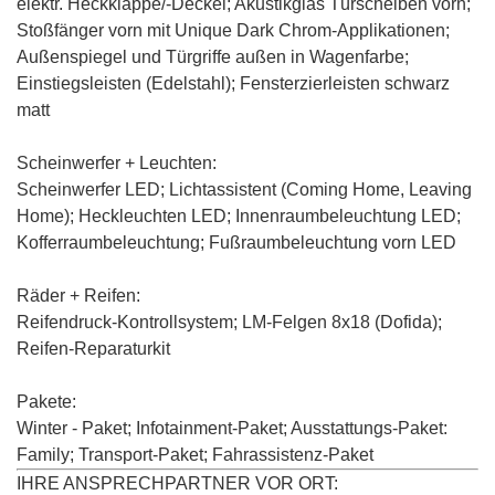
elektr. Heckklappe/-Deckel
; Akustikglas Türscheiben vorn;
Stoßfänger vorn mit Unique Dark Chrom-Applikationen;
Außenspiegel und Türgriffe außen in Wagenfarbe;
Einstiegsleisten (Edelstahl); Fensterzierleisten schwarz
matt
Scheinwerfer + Leuchten:
Scheinwerfer LED
; Lichtassistent (Coming Home, Leaving
Home); Heckleuchten LED; Innenraumbeleuchtung LED;
Kofferraumbeleuchtung; Fußraumbeleuchtung vorn LED
Räder + Reifen:
Reifendruck-Kontrollsystem;
LM-Felgen 8x18 (Dofida)
;
Reifen-Reparaturkit
Pakete:
Winter - Paket
; Infotainment-Paket; Ausstattungs-Paket:
Family;
Transport-Paket
; Fahrassistenz-Paket
IHRE ANSPRECHPARTNER VOR ORT: