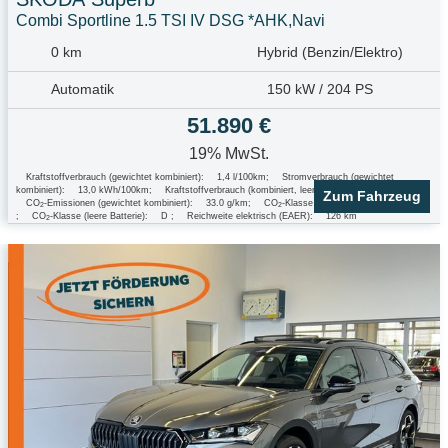
Combi Sportline 1.5 TSI IV DSG *AHK,Navi
0 km
Hybrid (Benzin/Elektro)
Automatik
150 kW / 204 PS
51.890 €
19% MwSt.
Kraftstoffverbrauch (gewichtet kombiniert):
1,4 l/100km
;
Stromverbrauch (gewichtet
kombiniert):
13,0 kWh/100km
;
Kraftstoffverbrauch (kombiniert, leere Batterie):
5,4 l/100km
;
Zum Fahrzeug
CO
-Emissionen (gewichtet kombiniert):
33.0 g/km
;
CO
-Klasse (gewichtet kombiniert):
B
2
2
;
CO
-Klasse (leere Batterie):
D
;
Reichweite elektrisch (EAER):
126 km
2