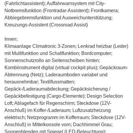
(Fahrlichtassistent); Auffahrwarnsystem mit City-
Notbremsfunktion (Frontradar-Assistent); Frontkamera;
Abbiegebremsfunktion und Ausweichunterstützung;
Kreuzungs-Assistent (Crossroad Assist)
Innen:
Klimaanlage Climatronic 3-Zonen
;
Lenkrad heizbar (Leder)
mit Multifunktion und Schaltfunktion
; Bordcomputer;
Sonnenschutzrollo an Seitenscheiben hinten;
Kombiinstrument digital (virtual cockpit plus)
; Gepäckraum-
Abtrennung (Netz); Laderaumboden variabel und
herausnehmbar; Textilfussmatten;
Gepäck-/Laderaumabdeckung; Gepäcksicherung /
Gepäckbefestigung (Cargo-Elemente); Design Selection
Loft; Ablagefach für Regenschirm; Steckdose (12V-
Anschluß) im Koffer-/Laderaum; Luftzusatzheizung
elektrisch; Netzprogramm im Kofferraum; Steckdose (12V-
Anschluß) in Mittelkonsole vorn; Dachhimmel Grau;
Sonnenblenden mit Spiegel (LED-Beleuchtung);