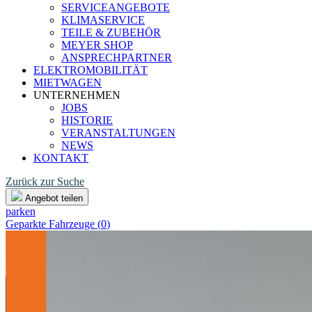
SERVICEANGEBOTE
KLIMASERVICE
TEILE & ZUBEHÖR
MEYER SHOP
ANSPRECHPARTNER
ELEKTROMOBILITÄT
MIETWAGEN
UNTERNEHMEN
JOBS
HISTORIE
VERANSTALTUNGEN
NEWS
KONTAKT
Zurück zur Suche
Angebot teilen
parken
Geparkte Fahrzeuge (
0
)