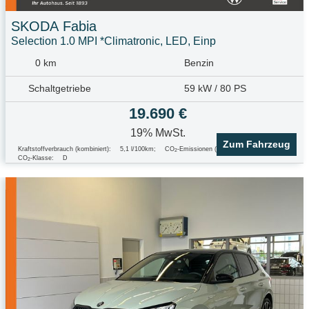
SKODA
Fabia
Selection 1.0 MPI *Climatronic, LED, Einp
0 km
Benzin
Schaltgetriebe
59 kW / 80 PS
19.690 €
19% MwSt.
Zum Fahrzeug
Kraftstoffverbrauch (kombiniert):
5,1 l/100km
;
CO
-Emissionen (kombiniert):
117.0 g/km
;
2
CO
-Klasse:
D
2