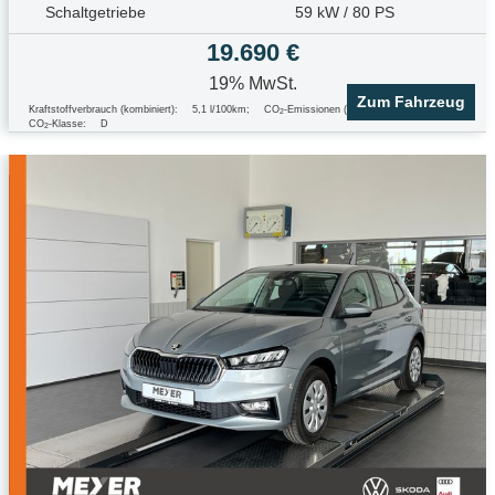
Schaltgetriebe
59 kW / 80 PS
19.690 €
19% MwSt.
Zum Fahrzeug
Kraftstoffverbrauch (kombiniert):
5,1 l/100km
;
CO
-Emissionen (kombiniert):
117.0 g/km
;
2
CO
-Klasse:
D
2