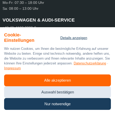
Mo-Fr:
07:30 – 18:00 Uhr
Sa:
08:00 – 13:00 Uhr
VOLKSWAGEN & AUDI-SERVICE
+49 (0) 4182 8099-0
+49 (0) 4182 8099-20
Cookie-
Details anzeigen
info@meyer-tostedt.de
Einstellungen
SKODA
Wir nutzen Cookies, um Ihnen die bestmögliche Erfahrung auf unserer
Website zu bieten. Einige sind technisch notwendig, andere helfen uns,
+49 (0) 4182 80880-0
die Website zu verbessern und Ihnen relevante Inhalte anzuzeigen. Sie
+49 (0) 4182 80880-29
können Ihre Einstellungen jederzeit anpassen.
Datenschutzerklärung
·
info@meyer-tostedt.de
Impressum
SOCIAL MEDIA
Alle akzeptieren
Auswahl bestätigen
Nur notwendige
PARTNER