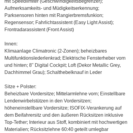
mit Speedlimiter (Geschwindigkeitsbegrenzer)
;
Aufmerksamkeits- und Müdigkeitserkennung;
Parksensoren hinten mit Rangierbremsfunkion
;
Regensensor;
Fahrlichtassistent (Easy Light Assist)
;
Frontradarassistent (Front Assist)
Innen:
Klimaanlage Climatronic (2-Zonen)
;
beheizbares
Multifunktionslederlenkrad
; Elektrische Fensterheber vorn
und hinten;
8" Digital Cockpit
;
Loft (Dekor Metallic Grey,
Dachhimmel Grau)
; Schalthebelknauf in Leder
Sitze + Polster:
Beheizbare Vordersitze
; Mittelarmlehne vorn; Einstellbare
Lendenwirbelstützen in den Vordersitzen;
höheneinstellbare Vordersitze
; ISOFIX-Verankerung auf
dem Beifahrersitz und den äußeren Rücksitzen inklusive
Top-Tether; Interieur aus Stoff, kombiniert mit hochwertigen
Materialien;
Rücksitzlehne 60:40 geteilt umlegbar