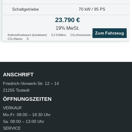
Schaltgetriebe
70 kW / 95 PS
23.790 €
19% MwSt.
Zum Fahrzeug
Kraftstoffverbrauch (kombiniert):
5,2 l/100km
;
CO
-Emissionen (kombiniert):
117.0 g/km
;
2
CO
-Klasse:
D
2
ANSCHRIFT
Friedrich-Vorwerk-Str.
12 – 14
21255 Tostedt
ÖFFNUNGSZEITEN
VERKAUF
Mo-Fr:
08:00 – 18:30 Uhr
Sa:
08:00 – 13:00 Uhr
SERVICE