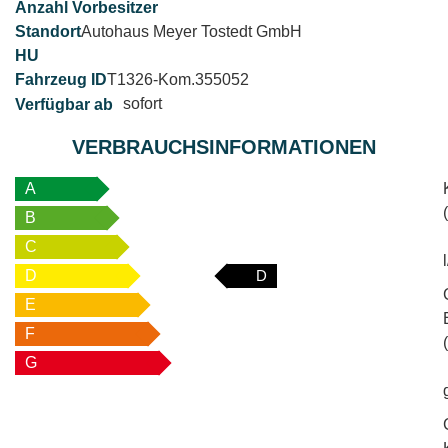
Autohaus Meyer Tostedt GmbH
T1326-Kom.355052
sofort
VERBRAUCHSINFORMATIONEN
A
B
C
D
D
E
F
G