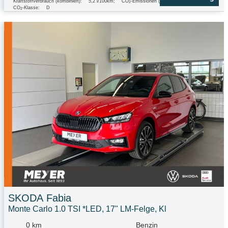
Kraftstoffverbrauch (kombiniert):
5,2 l/100km
;
CO
-Emissionen (kombiniert):
117.0 g/km
;
2
CO
-Klasse:
D
2
SKODA
Fabia
Monte Carlo 1.0 TSI *LED, 17" LM-Felge, Kl
0 km
Benzin