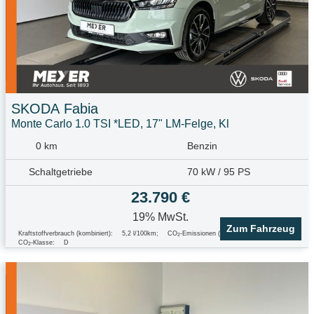
SKODA
Fabia
Monte Carlo 1.0 TSI *LED, 17" LM-Felge, Kl
0 km
Benzin
Schaltgetriebe
70 kW / 95 PS
23.790 €
19% MwSt.
Zum Fahrzeug
Kraftstoffverbrauch (kombiniert):
5,2 l/100km
;
CO
-Emissionen (kombiniert):
117.0 g/km
;
2
CO
-Klasse:
D
2