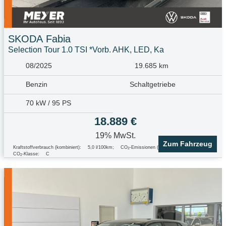
SKODA
Fabia
Selection Tour 1.0 TSI *Vorb. AHK, LED, Ka
08/2025
19.685 km
Benzin
Schaltgetriebe
70 kW / 95 PS
18.889 €
19% MwSt.
Zum Fahrzeug
Kraftstoffverbrauch (kombiniert):
5,0 l/100km
;
CO
-Emissionen (kombiniert):
113.0 g/km
;
2
CO
-Klasse:
C
2