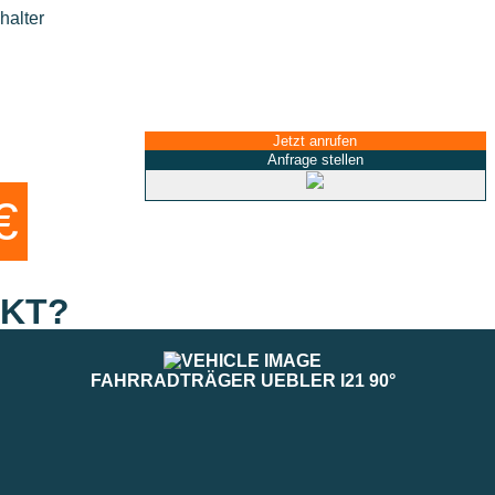
halter
Jetzt anrufen
Anfrage stellen
€
CKT?
FAHRRADTRÄGER UEBLER I21 90°