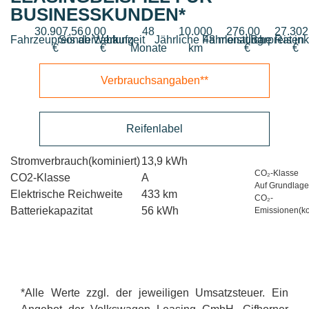
BUSINESSKUNDEN*
30.907,56
0,00
48
10.000
276,00
27.302
Fahrzeupreis ab Werk
Sonderzahlung
Laufzeit
Jährliche Fahrleistung
48 monatliche Raten
Barpreis in
€
€
Monate
km
€
€
Verbrauchsangaben**
Reifenlabel
13,9 kWh
CO₂-Klasse
A
Auf Grundlage
433 km
CO₂-
56 kWh
Emissionen(ko
*Alle Werte zzgl. der jeweiligen Umsatzsteuer. Ein