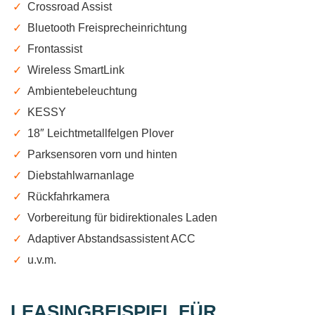
✓
Crossroad Assist
✓
Bluetooth Freisprecheinrichtung
✓
Frontassist
✓
Wireless SmartLink
✓
Ambientebeleuchtung
✓
KESSY
✓
18″ Leichtmetallfelgen Plover
✓
Parksensoren vorn und hinten
✓
Diebstahlwarnanlage
✓
Rückfahrkamera
✓
Vorbereitung für bidirektionales Laden
✓
Adaptiver Abstandsassistent ACC
✓
u.v.m.
LEASINGBEISPIEL FÜR