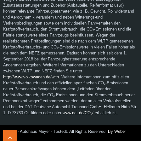
Zusatzausstattungen und Zubehör (Anbauteile, Reifenformat usw.)
können relevante Fahrzeugparameter, wie z. B. Gewicht, Rollwiderstand
und Aerodynamik verändern und neben Witterungs-und
Verkehrsbedingungen sowie dem individuellen Fahrverhalten den
Kraftstoffverbrauch, den Stromverbrauch, die CO₂-Emissionen und die
Fahrleistungswerte eines Fahrzeugs beeinflussen. Wegen der
realistischeren Prüfbedingungen sind die nach dem WLTP gemessenen
Kraftstoffverbrauchs- und CO₂-Emissionswerte in vielen Fällen höher als
die nach dem NEFZ gemessenen. Dadurch können sich seit dem 1.
September 2018 bei der Fahrzeugbesteuerung entsprechende
Änderungen ergeben. Weitere Informationen zu den Unterschieden
zwischen WLTP und NEFZ finden Sie unter
http://www.volkswagen.de/wltp
. Weitere Informationen zum offiziellen
Kraftstoffverbrauch und den offiziellen spezifischen CO₂-Emissionen
neuer Personenkraftwagen können dem „Leitfaden über den
Kraftstoffverbrauch, die CO₂-Emissionen und den Stromverbrauch neuer
Personenkraftwagen“ entnommen werden, der an allen Verkaufsstellen
und bei der DAT Deutsche Automobil Treuhand GmbH, Hellmuth-Hirth-Str.
1, D-73760 Ostfildern oder unter
www.dat.de/CO₂/
erhältlich ist.
© 2026 - Autohaus Meyer - Tostedt. All Rights Reserved.
By Weber
Media®